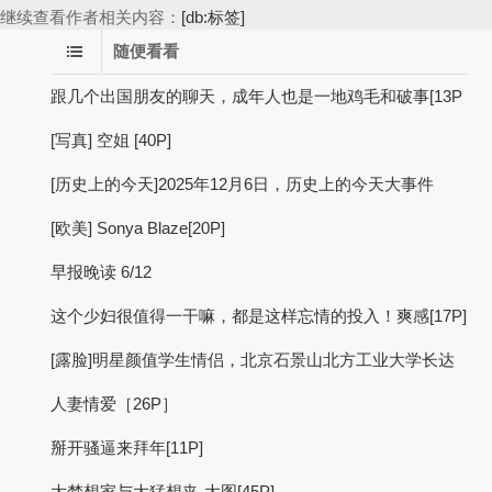
继续查看作者相关内容：
[db:标签]
随便看看
跟几个出国朋友的聊天，成年人也是一地鸡毛和破事[13P
[写真] 空姐 [40P]
[历史上的今天]2025年12月6日，历史上的今天大事件
[欧美] Sonya Blaze[20P]
早报晚读 6/12
这个少妇很值得一干嘛，都是这样忘情的投入！爽感[17P]
[露脸]明星颜值学生情侣，北京石景山北方工业大学长达
人妻情爱［26P］
掰开骚逼来拜年[11P]
大梦想家与大猛想夹-大图[45P]