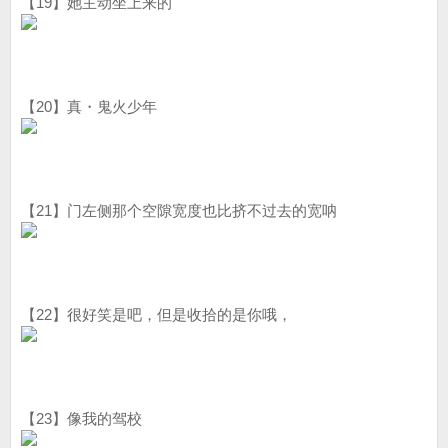
【19】她主动坐上来的
【20】真・鬼火少年
【21】门左侧那个空隙宽度也比挤不过去的宽呐
【22】很好笑是吧，但是收拾的是你哦，
【23】像我的驾校