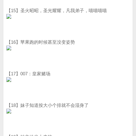
【15】圣火昭昭，圣光耀耀，凡我弟子，喵喵喵喵
【16】苹果跑的时候甚至没变姿势
【17】007：皇家赌场
【18】妹子知道按大小个排就不会湿身了