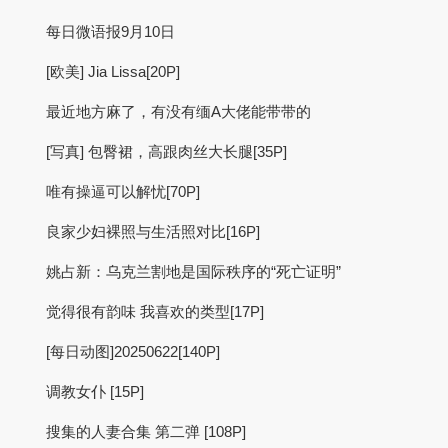
每日微语报9月10日
[欧美] Jia Lissa[20P]
最近地方麻了，有没有缅A大佬能带带的
[写真] 包臀裙，高跟肉丝大长腿[35P]
唯有操逼可以解忧[70P]
良家少妇裸照与生活照对比[16P]
姚占新：乌克兰割地是国际秩序的“死亡证明”
觉得很有韵味 我喜欢的类型[17P]
[每日动图]20250622[140P]
调教女仆 [15P]
搜集的人妻合集 第二弹 [108P]