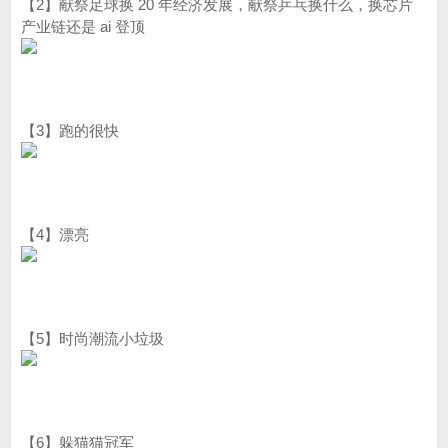
【2】献祭足球换 20 年经济发展，献祭乒乓换什么，换芯片
产业链还是 ai 登顶
【3】跑的很快
【4】漂亮
【5】时尚潮流小垃圾
【6】躲猫猫冠军