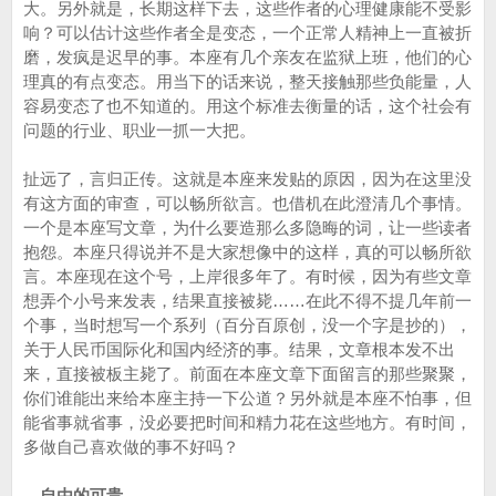
大。另外就是，长期这样下去，这些作者的心理健康能不受影
响？可以估计这些作者全是变态，一个正常人精神上一直被折
磨，发疯是迟早的事。本座有几个亲友在监狱上班，他们的心
理真的有点变态。用当下的话来说，整天接触那些负能量，人
容易变态了也不知道的。用这个标准去衡量的话，这个社会有
问题的行业、职业一抓一大把。
扯远了，言归正传。这就是本座来发贴的原因，因为在这里没
有这方面的审查，可以畅所欲言。也借机在此澄清几个事情。
一个是本座写文章，为什么要造那么多隐晦的词，让一些读者
抱怨。本座只得说并不是大家想像中的这样，真的可以畅所欲
言。本座现在这个号，上岸很多年了。有时候，因为有些文章
想弄个小号来发表，结果直接被毙……在此不得不提几年前一
个事，当时想写一个系列（百分百原创，没一个字是抄的），
关于人民币国际化和国内经济的事。结果，文章根本发不出
来，直接被板主毙了。前面在本座文章下面留言的那些聚聚，
你们谁能出来给本座主持一下公道？另外就是本座不怕事，但
能省事就省事，没必要把时间和精力花在这些地方。有时间，
多做自己喜欢做的事不好吗？
---自由的可贵---