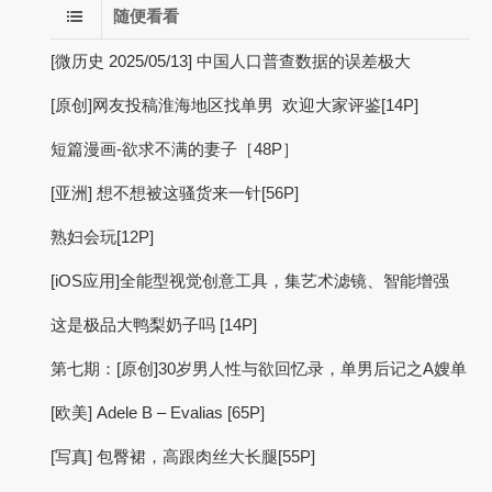
随便看看
[微历史 2025/05/13] 中国人口普查数据的误差极大
[原创]网友投稿淮海地区找单男 欢迎大家评鉴[14P]
短篇漫画-欲求不满的妻子［48P］
[亚洲] 想不想被这骚货来一针[56P]
熟妇会玩[12P]
[iOS应用]全能型视觉创意工具，集艺术滤镜、智能增强
这是极品大鸭梨奶子吗 [14P]
第七期：[原创]30岁男人性与欲回忆录，单男后记之A嫂单
[欧美] Adele B – Evalias [65P]
[写真] 包臀裙，高跟肉丝大长腿[55P]