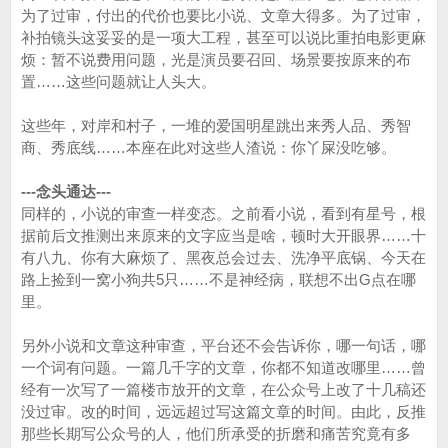
为了过审，付出的代价也要比小说、文章大得多。为了过审，
补拍镜头这妥妥的是一项大工程，甚至可以说比重拍电影更麻
烦：暂不说费用问题，光是演员要召回、场景要按原来的布
置……这些问题就让人头大。
这些年，对岸和村子，一堆的爱国明星跳出来秀人品、秀智
商、秀底线……本座在此对这些人渣说：你丫屎没吃够。
---念头通达---
同样的，小说的审查一样变态。之前看小说，看到有星号，根
据前后文推测出来原来的文字应当是啥，顿时大开眼界……十
有八九、你有大麻烦了、黑夜总会过去、洗净平底锅、今天在
路上捡到一窝小狗共5只……不是神经病，联想不出G点在哪
里。
另外小说和文章这种审查，平台还不会告诉你，哪一句话，哪
一个词有问题。一篇几千字的文章，你都不知道改哪里……曾
经有一次写了一篇楼市放开的文章，在公众号上改了十几稿还
没过审。改的时间，远远超过写这篇文章的时间。由此，反推
那些长期写公众号的人，他们所承受的折磨和痛苦究竟有多