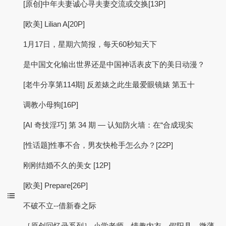
[原创]中年夫妻诚心寻夫妻交流或交换[13P]
[欧美] Lilian A[20P]
1月17日，星期六简报，每天60秒知天下
是中国文化输出世界还是中国神话表皮下的美日动漫？
[老牛分享第114期] 反差婊之此生最爱眼镜婊 第五十
调教小母狗[16P]
[AI 奇技淫巧] 第 34 期 — 认知防火墙：在“合成现实
[性话题]性事不合，男友快枪手怎么办？[22P]
刚刚结婚不久的美女 [12P]
[欧美] Prepare[26P]
不破不立--借新春之际
［原创回忆录系列］ 小学老师，情趣内衣，假阳具，微薄