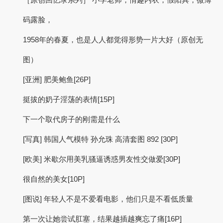
码露脸，
1958年的春夏，也是人人都觉得形势一片大好（原创无
图）
[亚洲] 肥美鲍鱼[26P]
挺拔的奶子淫荡的表情[15P]
下一个取代房子的刚需是什么
[写真] 韩国人气模特 孙允珠 高清套图 892 [30P]
[欧美] 米歇尔用美乳骚逼诱惑男友性交做爱[30P]
很自然的美女[10P]
[图说] 年轻人不是不爱看电影，他们只是不看低质量
第一次让她尝试肛塞，结果越插越爽忘了痛[16P]