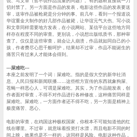
说、写文章（暂不说作品流量的问题）。有的题材直接就一刀
切封禁了。另一方面是作品的发表，电影这些作品的发表要送
审，送审作品被枪毙是分分钟的事。前几年，看到一个报道说
华谊重金大制作的好几部作品被毙，让华谊元气大伤。写小说
和文章同样需要地方发表，在小说网站、某信平台这些地方同
样存在程度不同的审查。更别说，小说想出版纸质书，那种审
查了。仅仅是这些审查，就会让人崩溃，作品就如同自己的小
孩，作者费尽心思千般呵护，结果却不过审，作品不能诞生的
痛苦只有过来人才能体会得到。
---屎难吃---
本座之前发明了一个词：屎难吃。指的是假大空的新华社消
息、人民日报和新闻联播……这些棺方宣传的东西就象狗屎、
苍蝇一样恶心人，可谓是屎难吃。其实，为了作品能发表，创
作者面对审查，不得不对作品进行各种修改，这种痛苦同样是
屎难吃。屎难吃，一方面作者还不得不吃，另一方面是精神上
极度痛苦、恶心。
电影的审查，在鸡国这种极权国家，你根本不可能知道他的红
线在哪里。不过审，就意味着投资打水漂，而且电影不同的时
间上映，效果也是不一样的，这同样是风险。电影这种作品，