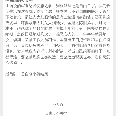
上面说的审查这些变态之事，归根到底还是自由二字。我们长
期生活在这粪坑，吃贯了屎，根本体会不到自由的快乐，甚至
不敢奢想。最让人大跌眼镜的是有些傻逼肉身翻墙了还回到这
粪坑里，嫌弃欧米太荒芜人烟稀少、基建太陈旧落后。对此，
本座只想说你丫的只配吃屎。大概十年前，有一回去给居住证
续期，之前已经续过几次了，很恶心人的，一年半年就要续一
次。续期，又被工作人员刁难，本座出了门把资料和居住证捣
毁了后，直接扔垃圾桶了。到今天，又有何影响？屁的影响都
没有。做人就应当这样，所心所欲，活成自己想要的样子。知
易行难，要么被现实世界改造，要么改造现实世界。看你想怎
么选择……
最后以一首自创小诗结束：
不可得
自由，不可得；