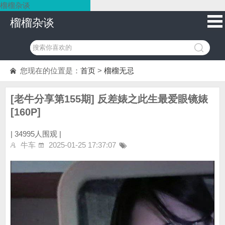
榴榴杂谈
榴榴杂谈
您现在的位置是：
首页
>
榴榴无忌
[老牛分享第155期] 反差婊之此生最爱眼镜婊
[160P]
|
34995人围观 |
牛车
2025-01-25 17:37:07