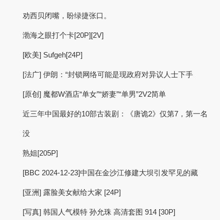
劝西贝闭嘴，盼绿捷张口。
渤海之眼打个卡[20P][2V]
[欧美] Sufgeh[24P]
[法广] 伊朗：“封锁网络可能是现政府对异议人士下手
[原创] 魔都W酒店“单女”“娇妻”“单男”2V2简单
近三年中国最好的10部古装剧：《唐诡2》仅第7，第一名
没
熟姐[205P]
[BBC 2024-12-23]中国在金沙江修建大坝引发罕见的藏
[亚洲] 露脸美女献给大家 [24P]
[写真] 韩国人气模特 孙允珠 高清套图 914 [30P]