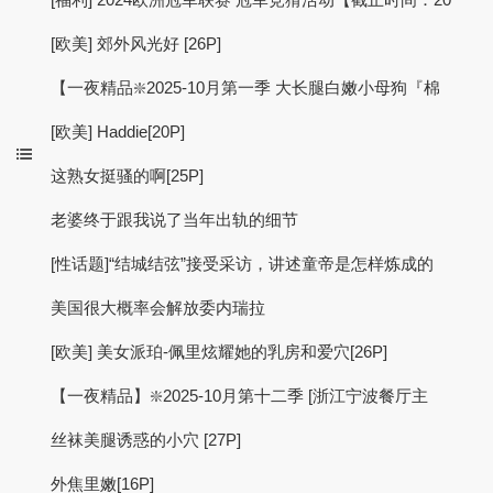
[欧美] 郊外风光好 [26P]
【一夜精品❇️2025-10月第一季 大长腿白嫩小母狗『棉
[欧美] Haddie[20P]
这熟女挺骚的啊[25P]
老婆终于跟我说了当年出轨的细节
[性话题]“结城结弦”接受采访，讲述童帝是怎样炼成的
美国很大概率会解放委内瑞拉
[欧美] 美女派珀-佩里炫耀她的乳房和爱穴[26P]
【一夜精品】❇️2025-10月第十二季 [浙江宁波餐厅主
丝袜美腿诱惑的小穴 [27P]
外焦里嫩[16P]