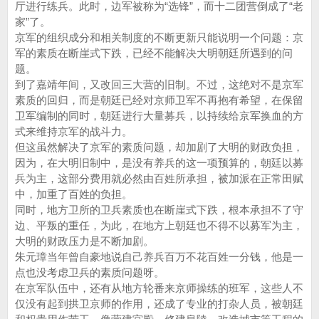
厅进行练兵。此时，边军被称为“选锋”，而十二团营倒成了“老
家”了。
京军的组织成分和相关制度的不断更新只能说明一个问题：京
军的素质在断崖式下跌，已经不能解决大明朝廷所遇到的问
题。
到了嘉靖年间，又改回三大营的旧制。不过，这绝对不是京军
素质的回归，而是朝廷已经对京师卫军不再抱有希望，在保留
卫军编制的同时，朝廷进行大量募兵，以持续给京军换血的方
式来维持京军的战斗力。
但这虽然解决了京军的素质问题，却加剧了大明的财政负担，
因为，在大明旧制中，是没有养兵的这一项预算的，朝廷以募
兵为主，这部分费用就必然由百姓所承担，被加派在正常田赋
中，加重了百姓的负担。
同时，地方卫所的卫兵素质也在断崖式下跌，根本承担不了守
边、平叛的重任，为此，在地方上朝廷也不得不以募军为主，
大明的财政压力是不断加剧。
朱元璋当年曾自豪地说自己养兵百万不花百姓一分钱，他是一
点也没考虑卫兵的素质问题呀。
在京军队伍中，还有从地方轮番来京师操练的班军，这些人不
仅没有起到拱卫京师的作用，还成了专业的打杂人员，被朝廷