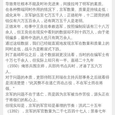
导致青壮根本不能及时补充进来，间接拉垮了明军的素质。
在各种弊端同时作用的情况下，京军数量、质量是持续走低：
成化末年，京军缺伍至七万五千人；正德初年，十二团营的精
锐仅有六万五百余人，还有两万五千人是老弱。
正德末年，给事中王良佐奉敕选军，按照编制应该有三十八万
余人，但王良佐在现实中看到的数据却不到十四万人，由于老
弱偏多，最终中选的人也只有两万余人。
通过这组数据，我们已经能直观地发现京军在数量和质量上的
同时走低，战斗力是断崖式下跌。
到了嘉靖即位之后，这个数据就更没法看，当时的在编军士有
十万七千余人，但实际上却只有一半。嘉靖二十九年
（1550）俺答兵围京师，兵部尚书点兵时，才凑了五六万
人。
对于问题的本质，吏部侍郎王邦瑞在主持兵部事务之后就看得
是清清楚楚：“此其弊不在逃亡而在占役，不在军士而在将
领。”
京军的问题不在于逃亡，而是因为京军被当作苦役，源头正在
于将领们的私心上。
但现实却是，京军的军官却是暴增的节奏：洪武二十五年
（1392），京军的军官数量为二千七百四十七人；景泰七年