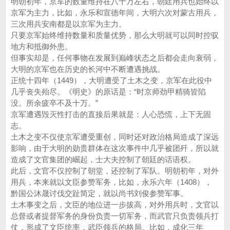
明朝初年，京军的数量维持在八十万左右，朝廷用兵也始终以
京军为主力，比如，永乐和宣德年间，大明六次对蒙古用兵，
三次用兵安南都是以京军为主力。
只要京军始终维持数量和质量优势，那么大明就可以同时控驭
地方和抵御外患。
但事实却是，任何事物在发展到巅峰状态之后都会走向衰弱，
大明的京军也在历史的长河中不断遭遇挑战。
正统十四年（1449），大明遭受了土木之变，京军在此役中
几乎丧失殆尽。《明史》的原话是：“时京师劲甲精骑皆陷
没。所余疲卒不及十万。”
京军遭遇毁灭性打击的直接后果就是：人心恐慌，上下无固
志。
土木之变不仅使京军遭受重创，同时还对政治格局造成了深远
影响，由于大明的勋贵群体在这次事件中几乎被团歼，所以就
造成了文官集团的崛起，士大夫控制了朝廷的话语权。
此后，文官不仅控制了朝堂，还控制了军队。明朝初年，对外
用兵，本来就以文臣参赞军务，比如，永乐六年（1408），
黔国公沐晟讨伐交趾简定，就以尚书刘俊参赞军事。
土木事变之后，文臣的地位进一步拔高，对外用兵时，文官以
总督或者提督军务的身份负责一切军务，而武官只负责领兵打
仗，形成了文臣统率，武臣领兵的格局。比如，成化三年