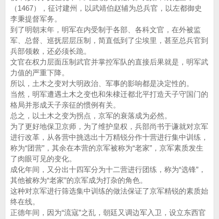
（1467），征讨建州，以武靖伯赵辅为总兵官，以左都御史
李秉提督军务。
到了明朝末年，明军在内受制于各部、各科文官，在外被监
军、总督、巡抚层层压制，简直低到了尘埃里，甚至总兵官到
兵部领敕，还必须长跪。
文官在权力层面压制武官并掌控军队的直接后果就是，明军武
力值的严重下降。
所以，土木之变对大明政治、军事的影响都是决定性的。
当然，明军遭遇土木之变也和朱棣迁都北平打造天子守国门的
格局并形成天子亲征的惯例有关。
总之，以土木之变为拐点，京军的衰落成为必然。
为了更好地保卫京师，为了维护皇权，兵部尚书于谦就对京军
进行改革，从各营中挑选出十万精锐分作十营进行集中训练，
称为“团营”，其余在本营的京军被称为“老家”，京军素质发生
了肉眼可见的变化。
成化年间，又分出十四军分为十二营进行团练，称为“选锋”，
其他被称为“老家”的京军成为打杂的角色。
这种对京军进行筛选集中训练的做法保证了京军精锐的素质始
终在线。
正德年间，因为“流寇”之乱，朝廷又调边军入卫，设立东西官