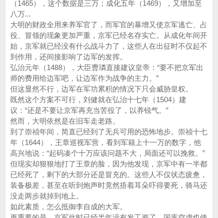
（1465），这个数据是三万；成化五年（1469），又增加至
八万...
大明的财政全用来养军官了，而军官的暴增又使京军逃亡、占
役、冒领的现象更加严重，京军已经名存实亡。从成化年间开
始，京军就已经没有什么战斗力了，这些人在出征时不仅起不
到作用，还间接影响了边军的发挥。
弘治元年（1488），大臣曹璘直接建议皇帝：“要不把京军出
师的费用给边军吧，让边军作为战争的主力。”
但这显然不行，边军在军功累积的情况下只会威胁皇权。
既然这个方案不可行，刘健就在弘治十七年（1504）建
议：“还是不要让京军再充当苦役了，以养锐气。”
然而，大明依然是在旧车走老路。
到了崇祯年间，简直已经到了无兵可用的恐怖地步。崇祯十七
年（1644），王章巡视军营，看到军籍上十一万的数字，他
高兴地说：“起码凑个十万应该问题不大，局面还可以挽救。”
但现实却狠狠地打了王章的脸，因为他发现，京军中有一半都
已经死了，剩下的大部分还是冒充的。这些人不仅状态疲惫，
装备极差，甚至在听到炮声时竟然捂着耳朵吓得要死，骑马还
没走两步就掉到地上。
如此素质，怎么抵御李自成的大军。
更重要的是，京军此时已经半年没有发工资了，国库空虚也使