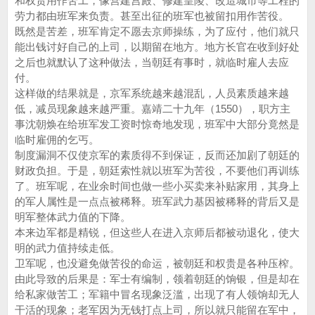
和权贵用作苦工，像营建宫殿、修建皇陵、改造城市等工程的
劳力都由班军来负责。甚至出征的班军也被留扣用作苦役。
既然是苦差，班军肯定不愿去京师操练，为了应付，他们就只
能出钱讨好自己的上司，以期留在地方。地方长官在收到好处
之后也就默认了这种做法，当朝廷有事时，就临时雇人去应
付。
这样做的结果就是，京军系统越来越混乱，人员素质越来越
低，减员现象越来越严重。嘉靖二十九年（1550），职方主
事沈朝焕在给班军发工资时惊奇地发现，班军中大部分竟然是
临时雇佣的乞丐。
制度漏洞不仅使京军的素质得不到保证，反而还加剧了朝廷的
财政负担。于是，朝廷索性就以班军为苦役，不要他们再训练
了。班军呢，在业余时间也做一些小买卖来补贴家用，其身上
的军人属性是一点点被稀释。班军武力基因被稀释的背后又是
明军整体武力值的下降。
本来边军都是精锐，但这些人在进入京师后都被动退化，使大
明的武力值持续走低。
卫军呢，也没避免做苦役的命运，被朝廷和权贵是各种压榨。
由此导致的后果是：军士有编制，领着朝廷的饷银，但是却在
给私家做苦工；军籍中冒名现象泛滥，出现了有人领饷却无人
干活的现象；老军因为无钱打点上司，所以就只能留在军中，