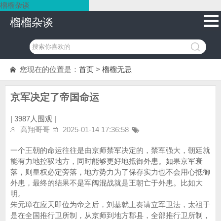
榴榴杂谈
榴榴杂谈
您现在的位置是：
首页
>
榴榴无忌
京军决定了帝国命运
|
3987人围观 |
高翔哥哥
2025-01-14 17:36:58
一个王朝的命运往往是由京师禁军决定的，禁军强大，朝廷就
能有力地控驭地方，同时能够更好地抵御外患。如果京军衰
落，则皇权必定旁落，地方势力为了保存实力也不会用心抵御
外患，最终的结果不是军阀混战就是王朝亡于外患。比如大
明。
朱元璋在应天即位为帝之后，刘基就上奏请立军卫法，太祖于
是在全国推行卫所制，从京师到地方郡县，全部推行卫所制，