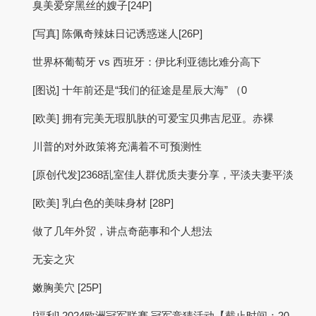
臭美爱穿黑丝的嫂子[24P]
[写真] 陈佩奇辣妹日记诱惑迷人[26P]
世界杯葡萄牙 vs 西班牙：伊比利亚德比难分高下
[图说] 十年前还是“我们的征途是星辰大海” （0
[欧美] 拥有完美无瑕肌肤的可爱宝贝弗吉尼亚。赤裸
川普的对外政策将充满着不可预测性
[原创代发]2368乱室佳人群优质夫妻分享，平淡夫妻平淡
[欧美] 乳白色的美味身材 [28P]
做了几年外贸，讲点奇葩事和个人想法
无妄之灾
嫩胸美穴 [25P]
[福利] 2024欧洲冠军联赛 冠军竞猜活动【截止时间：20