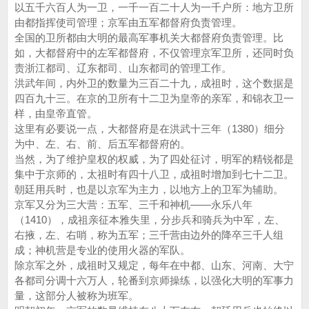
以五千六百人为一卫，一千一百二十人为一千户所：地方卫所
由都指挥使司管理；京军由五军都督府负责管理。
全国的卫所都由大明的最高军事机关大都督府负责管理。比
如，大都督府中的左军都督府，不仅管理京军卫所，还同时负
责浙江都司、辽东都司、山东都司的管理工作。
洪武年间，内外卫的数量为三百二十九，成祖时，这个数据是
四百九十三。在京的卫所有十二卫为皇帝的亲军，和锦衣卫一
样，由皇帝直管。
这里有必要说一点，大都督府是在洪武十三年（1380）细分
为中、左、右、前、后五军都督府的。
当然，为了维护皇权的权威，为了四处征讨，明军的精锐都是
集中于京师的，太祖时有四十八卫，成祖时增加到七十二卫。
朝廷用兵时，也是以京军为主力，以地方上的卫军为辅助。
京军又分为三大营：五军、三千和神机——永乐八年
（1410），成祖亲征本雅失里，分步兵和骑兵为中军，左、
右掖，左、右哨，称为五军；三千营由边外的降卒三千人组
成；神机营是专业的使用火器的军队。
除京军之外，成祖时又规定，每年在中都、山东、河南、大宁
各都司分调十六万人，轮番到京师操练，以强化大明的军事力
量，这部分人被称为班军。