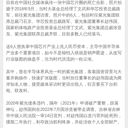
目前在中国社交媒体疯传一张中国芯片圈的死亡合影，照片拍
摄于2018年9月，当时大基金总经理丁文武和华芯投资总裁路
军，前往紫光集团访查。照片中的6人，包括时任紫光集团联
席总裁刁石京、华芯投资总裁路军、紫光集团董事长赵伟国、
国家积体电路产业投资基金总经理丁文武、紫光集团总裁张亚
东、紫光集团联席总裁齐联，目前多数人已经落马。
这6人曾执掌中国芯片产业上兆人民币资本，主导中国半导体
产业多个重要项目，如今不是锒铛入狱就是销声匿迹，从改写
行业版图的操盘手，沦为时代洪流的一粒尘埃。
其中，曾在半导体界风光一时的紫光集团，靠着国资背景与大
量并购操作，快速扩张版图，当时担任董事长的赵伟国成为两
岸知名人物，接受媒体采访时更语出惊人，狂言要买下台积
电、联发科。
2020年紫光债务违约，隔年（2021年）申请破产重整，跌落
神坛，赵伟国则在2022年7月因涉贪被带走调查。吉林省吉林
市中级人民法院一审14日宣判，对赵伟国以贪污罪判处死刑，
缓期二年执行，剥夺政治权利终身，并处没收个人全部财产。