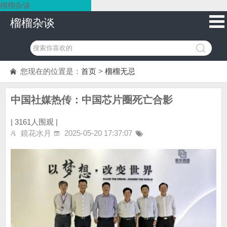
榴榴杂谈
榴榴杂谈
您现在的位置是：
首页
>
榴榴无忌
中国社媒热传：中国芯片圈死亡合影
|
3161人围观 |
鏡花水月
2025-05-20 17:37:07