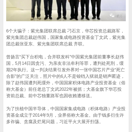
6个大骗子：紫光集团联席总裁 刁石京，华芯投资总裁路军，
紫光集团总裁赵伟国，国家集成电路投资基金丁文武，紫光集
团总裁张亚东、紫光集团联席总裁 齐联。
曾扬言“买下台积电，合并联发科”中国紫光集团前董事长赵伟
国，5月14日因贪污、为亲友非法牟利等罪，遭判处死刑，缓
期2年执行。这一判决结果引发外界对一张中国芯片产业“死亡
合影”的广泛关注，照片中的6人不是锒铛入狱就是销声匿迹，
除了赵伟国遭判死缓外，中国国家积体电路产业投资基金（俗
称大基金）前任老总丁文武2022年被抓；大基金旗下华芯投
资前总裁、前中芯独董路军也因收贿遭移送。
为了扶植中国半导体，中国国家集成电路（积体电路）产业投
资基金成立于2014年9月，业界俗称大基金。由于钱多衍生许
多诈骗、贪腐及烂尾问题，习近平火大展开扫荡。