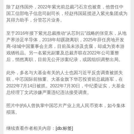
除了赵伟国外，2022年紫光前总裁刁石京也被查，他曾任中
国工信部电子信息司副司长，经赵伟国延揽进入紫光集团成为
其得力助手，分管芯片业务。
至于2016年接下紫光总裁推动“从芯到云”战略的张亚东，从地
产界涉足半导体，2018年却蹊跷离职，2025年辞任房地开发
商-绿城中国董事会主席，目前虽未涉及贪腐，却成为资本游
戏牺牲品。另一名紫光副董及总裁齐联在2022年公司重整
后，悄然离职，目前无公开涉案纪录，或因组织调整出局。
此外，多名与大基金有关的人士也因习近平反贪调查被抓失
联，中芯国际前独董、大基金旗下华芯投资前总裁路军，在
2022年7月14日被抓。2022年7月30日，中纪委证实，大基金
总经理丁文武涉嫌严重违纪违法接受调查。
照片中的6人曾执掌中国芯片产业上兆人民币资本，如今集体
殒落。
继续查看作者相关内容：
[db:标签]