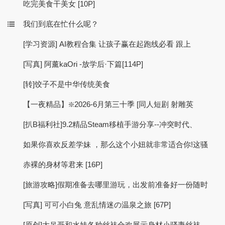
吃完美食干美女 [10P]
我们到底在忙什么呢？
[学习资源] AI教程合集 让孩子赢在起跑线必看 跟上
[写真] 阿薰kaOri -放学后·下篇[114P]
[转]饺子不是中华传统美食
【一夜精品】❇️2026-6月第三十季 [同人短剧 射雕英
[扒B福利社]9.2精品Steam移植手游分享--冲突时代、
如果你喜欢反差学妹 ，那么这个小妞就非常适合你!这骚
赤裸的身材等君来 [16P]
[旅游攻略]假期准备去哪里游玩，出发前准备好一份随时
[写真] 可可小白兔 意乱情迷の温泉之旅 [67P]
[原创]大吊哥和水娃各种丝袜合欢展示身材小骚妻丝袜