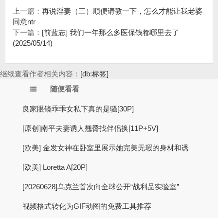
上一篇：
再说淫妻（三）顺便请教一下，怎么才能让我老婆
同意ntr
下一篇：
[前蓝志] 我们一年那么多医保钱都哪里去了
(2025/05/14)
继续查看作者相关内容：
[db:标签]
随便看看
良家眼镜乖乖女私下真的是骚[30P]
[原创]南平夫妻诱人翘臀找伴侣换[11P+5V]
[欧美] 金发女神在卧室里展示她完美无瑕的身材和诱
[欧美] Loretta A[20P]
[20260628]乌克兰首次向全球公开“战利品实验室”
视频格式转化为GIF动图的免费工具推荐