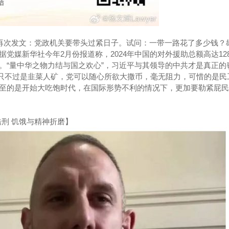
报再次发文：党政机关要带头过紧日子。试问：一带一路花了多少钱？
党媒新华社今年2月份报道称，2024年中国的对外援助总额高达128
。“量中华之物力结与国之欢心”，习近平与其领导的中共才是真正的
5：墙国屁民只不过是韭菜人矿，党可以随心所欲大撒币，毫无阻力，可惜的是
至的是开始大吃饱时代，在国际形势不利的情况下，更加要勒紧屁民
酷刑 饥饿与精神折磨】