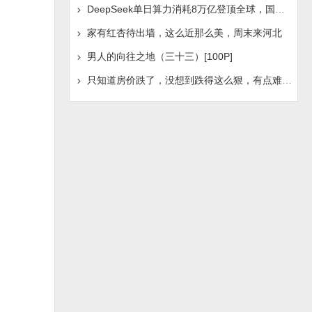
DeepSeek单日算力消耗8万亿登顶全球，国产AI浪潮是否迎
家有红杏待出墙，这么近那么美，周末来河北
男人的向往之地（三十三）[100P]
只知道房价跌了，没想到跌得这么狠，有点难受啊！