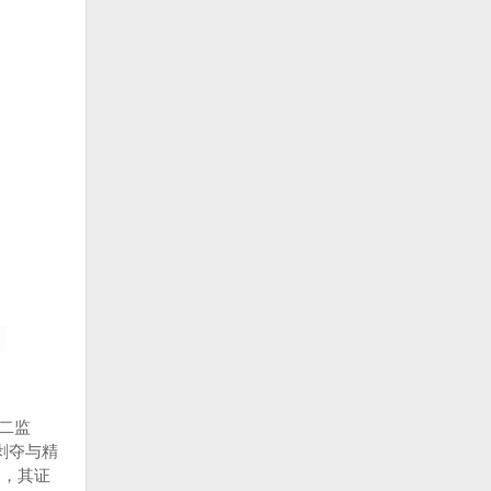
第二监
剥夺与精
国，其证