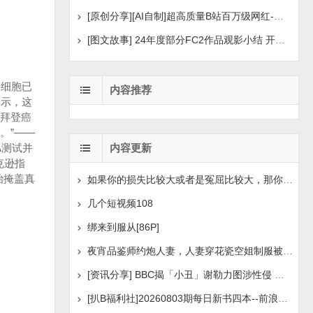
[原创分享][AI自制]超高质量B站百万级网红-河野华粉丝
[图文故事] 24年度部分FC2作品观影小结 开年王炸后续
癌细胞已
内容推荐
表示，这
拜登癌
。”——
A测试并
内容更新
克逊指
治掩盖真
如果你的损失比较大或者是冤屈比较大，那你想挽回损失或
几个短视频108
绑来到服从[86P]
夜宵品鉴师约炮人妻，人妻穿花瓷空姐制服被操[14P+1V]
[资讯分享] BBC揭「小丑」谢勒力图涉性侵 疑化名诱骗
[扒B福利社]20260803期每日新书四本--前浪后浪、实锤：