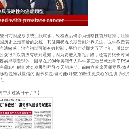
拜登日前因泌尿系统症状就诊，经检查后确诊为侵略性前列腺癌，且
美国历史上最高龄的总统，其健康状况长期受到外界关注。医学教授
疗法敏感，治疗初期可能有效控制，平均存活期为五至七年。川普对
惊讶公众很久以前没有收到通知，因为要进入第九阶段，还需要很长时间
易早期发现的，因早在1984年美籍华人科学家王敏昌就发明了PS
癌需10年时间才会发展到拜登今天的晚期。前白宫首席医师罗尼·杰
遗漏诊断是难以置信的.但事实是:当时他(拜登)的医生更关心的是协助政
”。
吁要带头过紧日子了？】