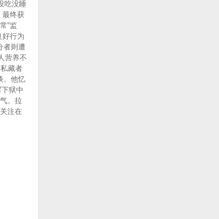
没吃没睡
，最终获
常”监
良好行为
分者则遭
人营养不
，私藏者
谈。他忆
写下狱中
气。拉
关注在