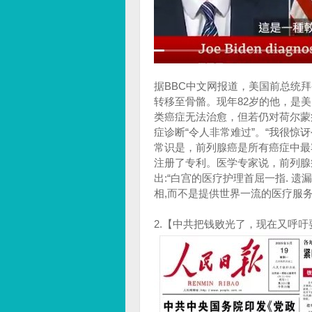
据BBC中文网报道，美国前总统
转移至骨骼。现年82岁的他，是
类癌症无法治愈，但若仍对荷尔蒙
症诊断“令人非常难过”。“我很
常识是，前列腺癌是所有癌症中最容
注册了专利。医学专家说，前列腺
出:“白宫的医疗护理首屈一指. 
相,而不是提供世界一流的医疗服务
2.【中共把钱败光了，现在又呼