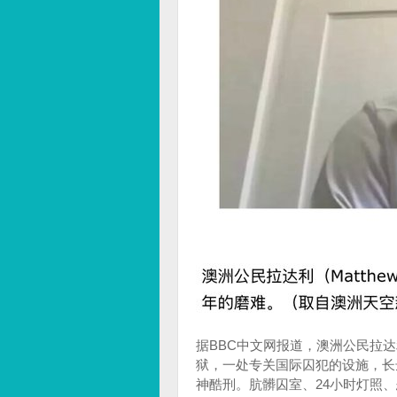
据BBC中文网报道，澳洲公民拉达利（
狱，一处专关国际囚犯的设施，长
神酷刑。肮髒囚室、24小时灯照