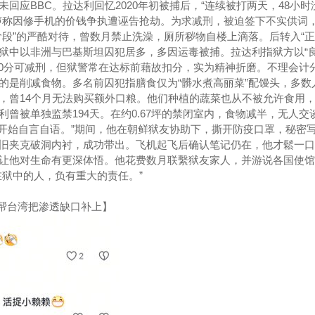
回应BBC。拉达利回忆2020年初被捕后，“连续被打两天，48小时
声称因修手机的价钱争执遭诬告抢劫。为求减刑，被迫签下不实供词
阶段”的严酷对待，曾数月禁止洗澡，厕所秽物自楼上滴落。后转入“正
狱中以非洲与巴基斯坦囚犯居多，多因运毒被捕。拉达利指狱方以“
200分可减刑，但狱警常在达标前藉故扣分，实为精神折磨。不理会计
的是削减食物。多名前囚犯指膳食仅为“髒水煮高丽菜”配馒头，多数
，曾14个月无法购买额外口粮。他们种植的蔬菜也从不被允许食用
曾被单独监禁194天。在约0.67坪的禁闭室内，食物减半，无人交
就开始自言自语。”期间，他在朝鲜狱友协助下，撕开防疫口罩，秘密
旧夹克破洞内衬，成功带出。飞机起飞后确认笔记仍在，他才鬆一口
让他对生命有更深体悟。他花费数月联繫狱友家人，并游说各国使馆
在狱中的人，负有重大的责任。”
前帮台湾把渗透缺口补上】