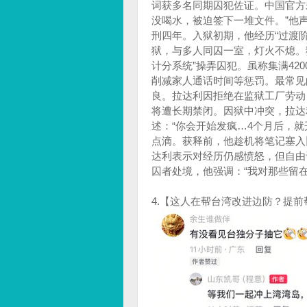
词获多名同期囚犯佐证。中国官方未
没喝水，被迫签下一堆文件。”他
刑四年。入狱初期，他经历“过渡
狱，与多人同囚一室，灯火不熄。
计分系统”操弄囚犯。虽称集满4
削减家人通话时间等惩罚。最常见
良。拉达利因拒绝在监狱工厂劳动
将遭长期禁闭。因狱中冲突，拉达利
述：“你会开始发疯…4个月后，
点滴。获释前，他趁机将笔记塞入
达利表示对经历仍感愤怒，但自由
囚者处境，他强调：“我对那些留
4.【这人在帮台湾改进边防？提