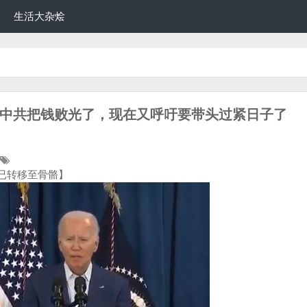
生活大杂烩
/20] 中共把钱败光了，现在又呼吁要带头过紧日子了
癌已转移至骨骼】