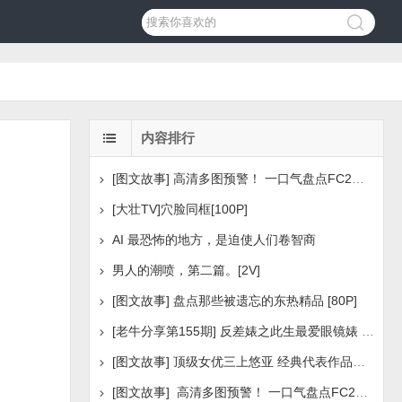
内容排行
[图文故事] 高清多图预警！ 一口气盘点FC2美少女系列之
[大壮TV]穴脸同框[100P]
AI 最恐怖的地方，是迫使人们卷智商
男人的潮喷，第二篇。[2V]
[图文故事] 盘点那些被遗忘的东热精品 [80P]
[老牛分享第155期] 反差婊之此生最爱眼镜婊 [160P]
[图文故事] 顶级女优三上悠亚 经典代表作品盘点 [288P
[图文故事] 高清多图预警！ 一口气盘点FC2美少女系列