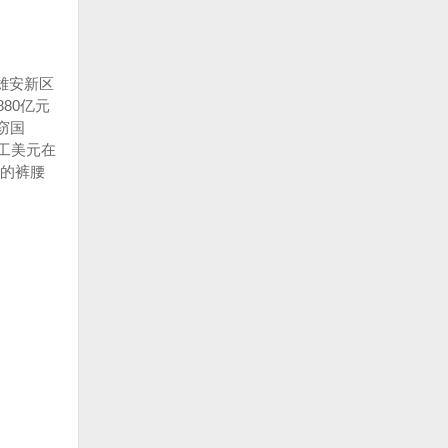
雄安新区
80亿元
窃国
民工美元在
的裤腰