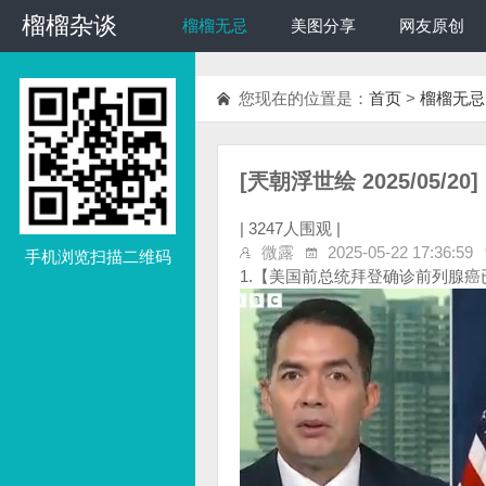
榴榴杂谈
榴榴杂谈
榴榴无忌
美图分享
网友原创
您现在的位置是：
首页
>
榴榴无忌
[兲朝浮世绘 2025/05
|
3247人围观 |
微露
2025-05-22 17:36:59
手机浏览扫描二维码
1.【美国前总统拜登确诊前列腺