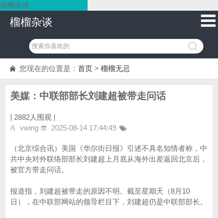
榴榴杂谈
榴榴杂谈
您现在的位置是：
首页
>
榴榴无忌
美媒：中联部部长刘建超被带走问话
|
2882人围观 |
vwing
2025-08-14 17:44:49
（北京综合讯）美国《华尔街日报》引述不具名知情者称，中
共中央对外联络部部长刘建超上月底从海外出差返回北京后，
被官方带走问话。
报道指，刘建超被带走的原因不明。截至星期天（8月10
日），在中联部网站的领导栏目下，刘建超仍是中联部部长。