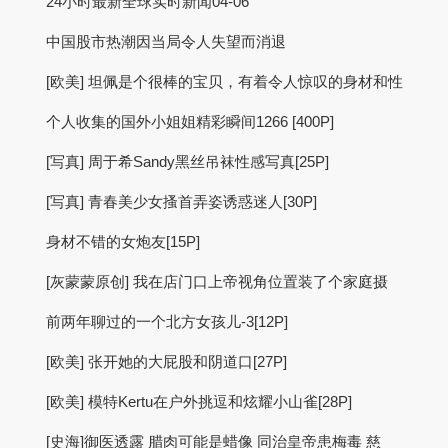
24小时最新全球实时新闻04-06
中国股市热潮因当局令人失望而消退
[欧美] 坦佩是个很棒的宝贝，有着令人惊叹的身材和性
个人收集的国外小姐姐精彩瞬间1266 [400P]
[写真] 周于希Sandy黑丝吊袜性感写真[25P]
[写真] 青春美少女搔首弄姿诱惑迷人[30P]
身材不错的女炮友[15P]
[灰蒙蒙原创] 我在店门口上帝视角位置装了个家庭摄
前两年聊过的一个北方女孩儿-3[12P]
[欧美] 张开她的大屁股和阴道口[27P]
[欧美] 模特Kertu在户外挑逗和炫耀小山雀[28P]
[史海]御医透露 腊肉可能是蜡像 同治皇帝患梅毒 慈