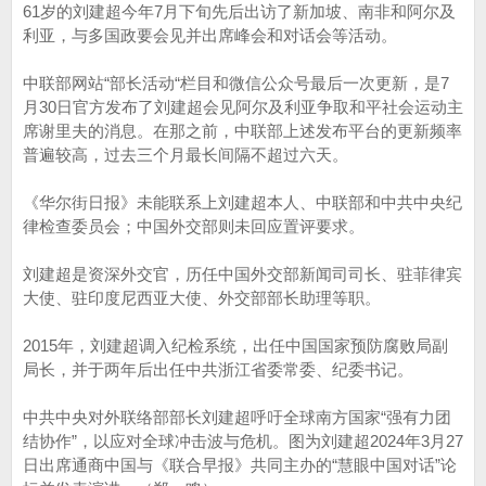
61岁的刘建超今年7月下旬先后出访了新加坡、南非和阿尔及
利亚，与多国政要会见并出席峰会和对话会等活动。
中联部网站“部长活动“栏目和微信公众号最后一次更新，是7
月30日官方发布了刘建超会见阿尔及利亚争取和平社会运动主
席谢里夫的消息。在那之前，中联部上述发布平台的更新频率
普遍较高，过去三个月最长间隔不超过六天。
《华尔街日报》未能联系上刘建超本人、中联部和中共中央纪
律检查委员会；中国外交部则未回应置评要求。
刘建超是资深外交官，历任中国外交部新闻司司长、驻菲律宾
大使、驻印度尼西亚大使、外交部部长助理等职。
2015年，刘建超调入纪检系统，出任中国国家预防腐败局副
局长，并于两年后出任中共浙江省委常委、纪委书记。
中共中央对外联络部部长刘建超呼吁全球南方国家“强有力团
结协作”，以应对全球冲击波与危机。图为刘建超2024年3月27
日出席通商中国与《联合早报》共同主办的“慧眼中国对话”论