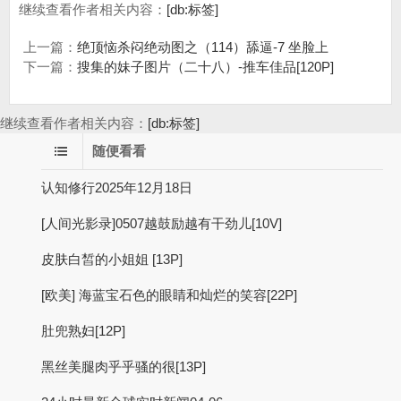
继续查看作者相关内容：
[db:标签]
上一篇：
绝顶恼杀闷绝动图之（114）舔逼-7 坐脸上
下一篇：
搜集的妹子图片（二十八）-推车佳品[120P]
继续查看作者相关内容：
[db:标签]
随便看看
认知修行2025年12月18日
[人间光影录]0507越鼓励越有干劲儿[10V]
皮肤白皙的小姐姐 [13P]
[欧美] 海蓝宝石色的眼睛和灿烂的笑容[22P]
肚兜熟妇[12P]
黑丝美腿肉乎乎骚的很[13P]