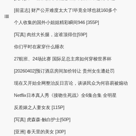
[前蓝志] 财产公开难度太大了!毕竟全球也就160多个
个人收集的国外小姐姐精彩瞬间946 [355P]
[写真] 肉丝大长腿，这谁顶得住[59P]
你们平时在家穿什么睡衣
27航班、24场比赛 国际足总主席如何穿梭世界杯
[20260402]预订酒店房间加价转让 贵州女生遭处罚
现在又开始全网整治反日言论，谈谈民众为何容易被煽动
Netflix日本真人秀《接吻生死战》全6集合集 全明星
反差婊之人妻女友 [115P]
[写真] 虎森森-触白护士[50P]
[亚洲] 春天里的美女 [30P]