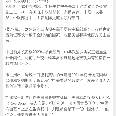
坛并发表演讲。（郑一鸣）
2018年回返外交领域，出任中共中央外事工作委员会办公室
副主任，2022年升任中联部部长，并跻身第二十届中央委
员。中联部是中共主管党际交流的职能部门。
报道指出，刘建超的出访频率高于历任中联部部长，行程也涵
盖前任部长一般不会到访的国家，包括美国和其他西方民主国
家。
中国前外长秦刚2023年被免职后，中共政治局委员王毅重返
外长岗位。此前，外交经验丰富的刘建超还被视为有望接任王
毅的热门人选。
报道指出，能说一口流利英语的刘建超2024年初出访美国华
盛顿和纽约期间，曾就稳定中美关系的必要性，发表了引人入
胜的讲话，赢得不少赞誉。
刘建超当时与时任美国国务卿布林肯、美国着名投资人达利欧
（Ray Dalio）等人会见。报道引述一名美国官员形容：“中国
方面基本上是在告诉我们，刘建超会是下一任中国外长......他
们说，他要去做更大的事。”