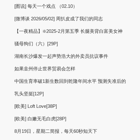
[图说] 每天一个戏点 （02.10）
[微博谈 2026/05/02] 周扒皮成了我们的同志
【一夜精品】❇️2025-2月第五季 长腿美背白富美女神
骚母狗们（六）[29P]
湖南长沙爆发一起声势浩大的外卖员抗议事件
如果韭州停止世界贸易会怎样
中国生育率破1新生数回到乾隆年间水平 预测失准后的
乳头坚挺[12P]
[欧美] Loft Love[38P]
[欧美] 白嫩无毛白虎[28P]
8月19日，星期二简报，每天60秒知天下