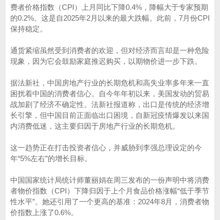
费者价格指数（CPI）上月同比下降0.4%，降幅大于专家预期
的0.2%。这是自2025年2月以来的最大跌幅。此前，7月份CPI
保持稳定。
通货紧缩虽然受到消费者的欢迎，但对经济而言却是一种危险
现象，因为它会鼓励家庭推迟购买，以期物价进一步下跌。
据法新社，中国房地产行业的长期危机和高失业率多年来一直
困扰着中国的消费者信心。自今年年初以来，美国发动的贸易
战加剧了经济不确定性。法新社报道称，出口是传统的经济增
长引擎，但中国目前正面临出口困境，自新冠疫情爆发以来国
内消费低迷，这主要归因于房地产行业的长期危机。
这一趋势正在打击投资者信心，并威胁到李强总理设定的今
年“5%左右”的增长目标。
中国国家统计局统计师董丽娟在周三发布的一份声明中将消费
者物价指数（CPI）下降归因于上个月食品价格涨幅“低于季节
性水平”。她还引用了一个更高的基准：2024年8月，消费者物
价指数上涨了0.6%。