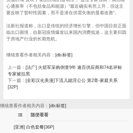
心通胀率（不包括食品和能源）“最近确实有所上升，但这主
要反映了暂时性因素，而不是潜在供需失衡的显着改善”。
法新社报道称，出口是传统的经济增长引擎，但中国目前正面
临出口困境，自新冠疫情爆发以来国内消费低迷，这主要归因
于房地产行业的长期危机。
继续查看作者相关内容：
[db:标签]
上一篇：
[法广] 火箭军采购倒查9年 逾百供应商和74名评标
专家被拉黑
下一篇：
[全彩汉化美漫]下流儿媳淫公公 第2章-家庭关系
[32P]
继续查看作者相关内容：
[db:标签]
随便看看
[亚洲] 白色套餐[36P]