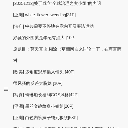
[20251212]关于成立“全球治理之友小组”的声明
[亚洲] white_flower_wedding[31P]
[法广] 中共需要不停地在党内开展廉洁运动
好骚的外围就是年纪有点大 [10P]
原题目：莫天真 勿糊涂（草榴网友来讨论一下，在商言商
对
[欧美] 多角度观摩插入镜头 [40P]
很风骚的反差大胸妹 [10P]
[写真] 玛琳船长福利COS风格[42P]
[亚洲] 黑丝文静纹身小姐姐[20P]
[亚洲] 白色内裤妹子纯到极致[58P]