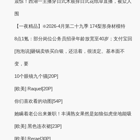
震惊！西湖一主播穿日式木屐撑日式花纸伞直播，被众人
围
【一夜精品】❇️2026-4月第二十九季 174梨形身材模特
8点1氪：部分岗位公务员招录年龄放宽至40岁；​支付宝回
[泡泡说]砸锅卖铁买白银，还活着，很淡定。基本面不
变，要
10个眼镜九个骚[20P]
[欧美] Raquel[20P]
你们喜欢看的动图[54P]
她瞒着老公出来兼职！丰满熟女果然是如狼似虎坐地能吸
[欧美] 黑色连衣裙[23P]
[欧美] Rerae[30P]