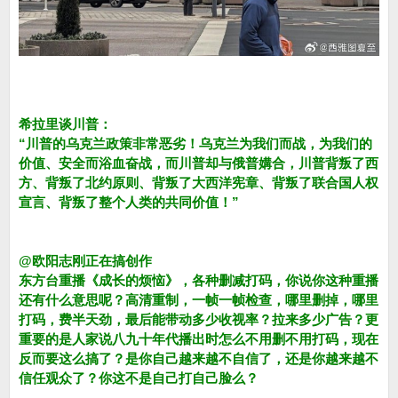
希拉里谈川普：
“川普的乌克兰政策非常恶劣！乌克兰为我们而战，为我们的
价值、安全而浴血奋战，而川普却与俄普媾合，川普背叛了西
方、背叛了北约原则、背叛了大西洋宪章、背叛了联合国人权
宣言、背叛了整个人类的共同价值！”
@欧阳志刚正在搞创作
东方台重播《成长的烦恼》，各种删减打码，你说你这种重播
还有什么意思呢？高清重制，一帧一帧检查，哪里删掉，哪里
打码，费半天劲，最后能带动多少收视率？拉来多少广告？更
重要的是人家说八九十年代播出时怎么不用删不用打码，现在
反而要这么搞了？是你自己越来越不自信了，还是你越来越不
信任观众了？你这不是自己打自己脸么？