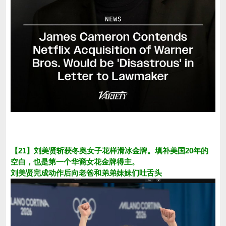
【21】刘美贤斩获冬奥女子花样滑冰金牌。填补美国20年的
空白，也是第一个华裔女花金牌得主。
刘美贤完成动作后向老爸和弟弟妹妹们吐舌头