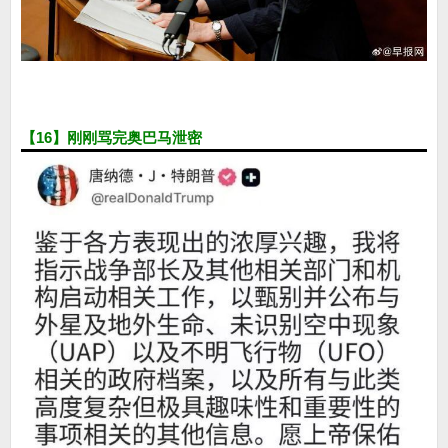
【16】刚刚骂完奥巴马泄密