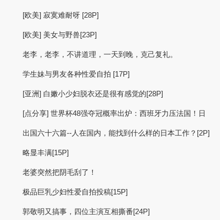
[欧美] 寂寞难耐呀 [28P]
[欧美] 美女与野兽[23P]
老李，老李，不讲道理，一天到晚，克己复礼。
学生妹与男友各种性爱自拍 [17P]
[亚洲] 白嫩小少妇脱衣还是很有感觉的[28P]
[点分享] 世界杯48强夺冠概率出炉：西班牙力压法国！日
出国六十六篇--人在国内，能找到什么样的日本工作？[2P]
略显丰满[15P]
老婆突然把阴毛刮了！
极品巨乳少妇性爱自拍投稿[15P]
郭敬明又搞事，四位主演互相撕番[24P]