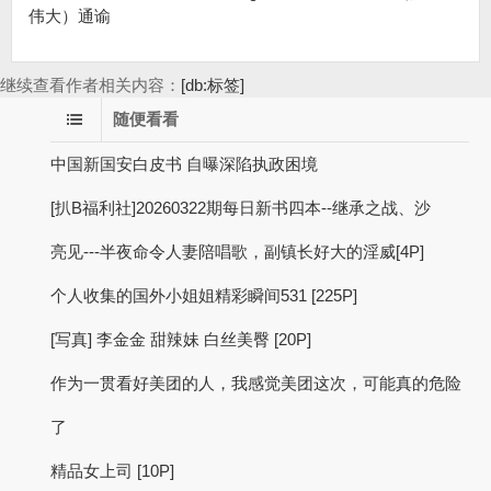
伟大）通谕
继续查看作者相关内容：
[db:标签]
随便看看
中国新国安白皮书 自曝深陷执政困境
[扒B福利社]20260322期每日新书四本--继承之战、沙
亮见---半夜命令人妻陪唱歌，副镇长好大的淫威[4P]
个人收集的国外小姐姐精彩瞬间531 [225P]
[写真] 李金金 甜辣妹 白丝美臀 [20P]
作为一贯看好美团的人，我感觉美团这次，可能真的危险
了
精品女上司 [10P]