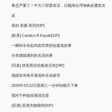
事态严重了！中方三部委发话，日舰闯台湾海峡必遭坚决
反
美妇 美腿 美屄[43P]
[欧美] Candice B Kayale[31P]
一瞬间令你起鸡皮疙瘩的短篇鬼故事
分享嫖娼遇到的无语的事
[写真] 绝美黑丝你痴迷没有[29P]
我国宣布将开展地外生命探寻
2026年4月22日星期三一分钟知晓天下事
我对于种族歧视得态度
[亚洲] 亚洲尤物模特[50P]