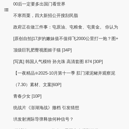
00后一定要多出国门看世界
不寒而栗，四大新招公开搜刮民脂
政府正在做三件事：屯原油、屯粮食、屯黄金。 你认为
[原创自拍]17岁的嫩妹值不值得飞2000公里打一炮？图+
顶级巨乳肥臀视图姬子猫 [34P]
[写真] 韩国人气模特 孙允珠 高清套图 874 [30P]
【一夜精品❇️2025-10月第十一季 肛门灌泥鳅并观察泥
（7.30）素材、文案[60P]
青春少女 [10P]
统战片《澎湖海战》撤档 引发猜想
垬发射洲际导弹释放何种信号？