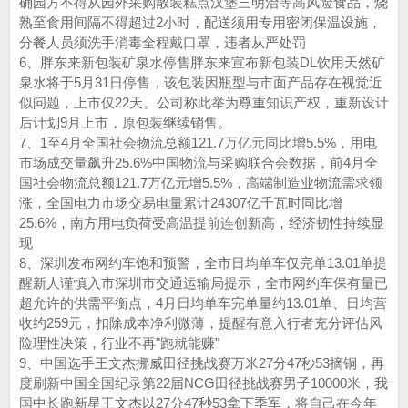
确园方不得从园外采购散装糕点汉堡三明治等高风险食品，烧
熟至食用间隔不得超过2小时，配送须用专用密闭保温设施，
分餐人员须洗手消毒全程戴口罩，违者从严处罚
6、胖东来新包装矿泉水停售胖东来宣布新包装DL饮用天然矿
泉水‌将于5月31日停售，该包装因瓶型与市面产品存在‌视觉近
似‌问题，上市仅22天。公司称此举为尊重知识产权，重新设计
后计划9月上市，原包装继续销售。‌‌
7、1至4月全国社会物流总额121.7万亿元同比增5.5%，用电
市场成交量飙升25.6%中国物流与采购联合会数据，前4月全
国社会物流总额121.7万亿元增5.5%，高端制造业物流需求领
涨，全国电力市场交易电量累计24307亿千瓦时同比增
25.6%，南方用电负荷受高温提前连创新高，经济韧性持续显
现
8、深圳发布网约车饱和预警，全市日均单车仅完单13.01单提
醒新人谨慎入市深圳市交通运输局提示，全市网约车保有量已
超允许的供需平衡点，4月日均单车完单量约13.01单、日均营
收约259元，扣除成本净利微薄，提醒有意入行者充分评估风
险理性决策，行业不再"跑就能赚"
9、中国选手王文杰挪威田径挑战赛万米27分47秒53摘铜，再
度刷新中国全国纪录第22届NCG田径挑战赛男子10000米，我
国中长跑新星王文杰以27分47秒53拿下季军，将自己在今年