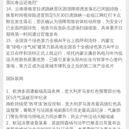
票比春运还激烈"
14、云南香格里拉虎跳峡景区因强降雨诱发落石已闭园排险，
恢复时间视排险进度而定5月30日虎跳峡一处临江网红打卡点
附近发生落石，景区确认为强降雨致岩体松动所致，为安全计
已全面闭园排危，地质与应急队伍进场扫描坡面，具体重开日
期将第一时间通过官微发布
15、全国首个绿色算力全栈AI平台上线呼和浩特，内蒙古
靠"绿电+冷气候"建算力新高地全国首个全栈绿色算力AI平台
近日在呼和浩特正式上线运行，依托内蒙古廉价风电与年均低
温天然散热双重优势，已吸引多家头部AI企业与智算中心签约
落地，算力正成为这座城市继乳业之后的第二张产业名片
国际新闻
1、欧洲多国遭极端高温炙烤，意大利罗马发红色预警部分地
区5月气温破百年纪录
南欧持续受"热穹顶"效应控制，意大利罗马发布最高级红色高
温预警，葡萄牙与法国多地刷新5月历史最高温纪录，气象部
门警告旱情与用电压力同步攀升，民众户外活动大幅缩减
2、欧冠决赛凌晨落幕，英超阿森纳与法甲巴黎圣日耳曼布达