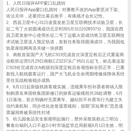
1、人民日报评APP窗口乱跳转
人民日报评App窗口乱跳转：对屡教不改的App要坚决下架、
依法关停，还要挖出幕后推手，有痛感才会长记性。‌‌
2、西昌卫星中心31日凌晨发射卫星互联网技术试验卫星，长
征二号丁火箭圆满成功北京时间5月31日02时07分，我国在西
昌卫星发射中心使用长征二号丁运载火箭成功将卫星互联网技
术试验卫星送入预定轨道，发射任务取得圆满成功，为我国低
轨星座组网再添关键一块拼图
3、南航首架国产大飞机C919完成首次深度定检后正式重返商
业航班运营5月29日南航CZ3237从广州白云起飞，标志着这架
C919在完成首次A检级别深度定检后各项指标全部正常，已重
新投入航线载客运行，国产大飞机全生命周期维修保障体系经
受住实战检验稳步成熟
4、6月1日起新版铁路客规实施，违规乘车拒补票者将纳入限
制购票名单国铁集团新修订的旅客运输规程共28处调整，6月
1日落地，首次明确对无票乘车、越站拒不补票等行为建立失
信约束机制，同步优化改签退票规则，假期"买短乘长"恶意逃
票漏洞将被系统性封堵
5、幼儿园食品安全新规明起施行，禁外采散装糕点三明治，
餐食出锅到入口不超2小时市场监管总局新规6月1日生效，明