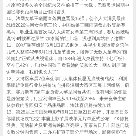
才改写没多久的全国纪录又往前推了一大截，巴黎奥运周期中
国径赛长距离项目正悄悄冒头
10、法网女单王曦雨直落两盘晋级16强，创个人大满贯最佳
战绩2026法网女单第三轮，中国姑娘王曦雨两盘击败资格赛
黑马，职业生涯首次闯入大满贯女单第二周16强，赛后她哽咽
说"小时候画过罗兰·加洛斯的红土场，没想到真站在了这里"
11、60岁"鞠萍姐姐"6月1日正式退休，央视少儿频道黄金陪伴
几代人整整42年6月1日儿童节当天，陪伴了无数人童年的"鞠
萍姐姐"正式从央视退休，自1984年进入央视主持《七巧板》
至今已42年，几代中国孩子看着她的笑脸长大，网友刷屏"谢
谢鞠萍姐，我们也长大了"
12、大湾区车展7位车企掌门人集体反思无底线价格战，利润
率腰斩倒逼行业从拼价转向拼质深圳大湾区车展上阿维塔、蔚
来、赛力斯等7家车企负责人罕见同台共识：没有利润的销量
是虚假繁荣，行业利润率已从4.1%跌至2.9%，未来竞争主轴
从参数内卷回归安全品质品牌，淘汰赛仍将持续加速
13、第28届上海国际电影节6月12日至21日举行，开票首日多
部爆款场次"秒空"本届上影节展映单元片单正式公布，4K修复
经典、戛纳新片及亚洲首映阵容亮眼，开票首日几十部热门场
次数分钟内售罄，主办方扩容了部分厅型场次，影迷笑称"抢