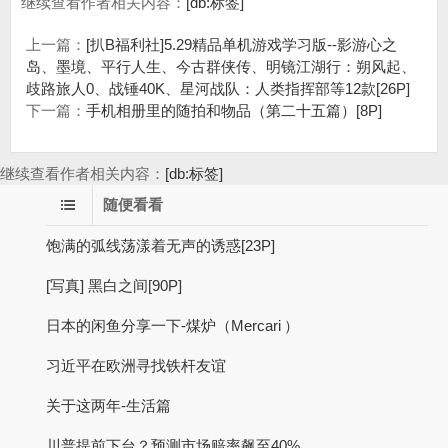
继续查看作者相关内容：
[db:标签]
上一篇：
[扒B福利社]5.29精品单机游戏学习版--影游心之
岛、墨境、平行人生、今古群侠传、明镜江湖行：朔风起、
歧路旅人0、战锤40K、星河战队：人类指挥部等12款[26P]
下一篇：
手机相册里的随拍和物品（第二十五篇）[8P]
继续查看作者相关内容：
[db:标签]
随便看看
饱满的弧线荡漾着无声的诱惑[23P]
[写真] 黑白之间[90P]
日本的闲鱼分享一下-煤炉（Mercari ）
习近平在欧洲寻找铁杆友谊
关于这两年-生活篇
川普提前下台？预测市场赔率飙至40%