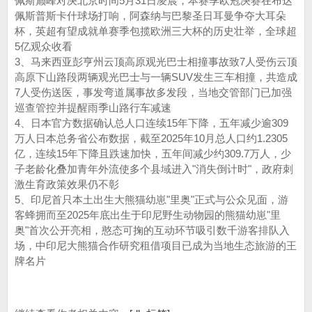
佩斯巅峰对决北京时间5月31日凌晨，本赛季欧冠决赛在布达
佩斯普斯卡什球场打响，阿森纳与巴黎圣日耳曼争夺大耳朵
杯，英超有望成就单赛季包揽欧洲三大杯的历史壮举，全球超
5亿观众收看
3、马来西亚彭亨州云顶高原观光巴士相撞事故致7人受伤云顶
高原下山路段两辆观光巴士与一辆SUV发生三车相撞，共造成
7人受伤送医，事发弯道属事故多发段，当地交管部门已加强
巡查管控并提醒雨季山路行车减速
4、日本官方数据确认总人口连续15年下降，五年减少逾309
万人日本总务省公布数据，截至2025年10月总人口约1.2305
亿，连续15年下降且跌速加快，五年间减少约309.7万人，少
子老龄化叠加青年外流使多个县域进入"消失倒计时"，政府刺
激生育政策效果仍不彰
5、印尼首只本土出生大熊猫幼崽"里奥"正式与公众见面，游
客蜂拥而至2025年底出生于印尼野生动物园的熊猫幼崽"里
奥"首次公开亮相，憨态可掬的互动环节吸引数千游客排队入
场，中印尼大熊猫合作研究租借项目已成为当地生态旅游的王
牌名片