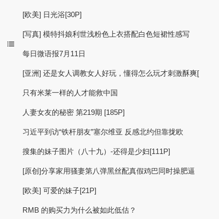
[欧美] 日光浴[30P]
[写真] 模特抖娘利世浅粉色上衣搭配白色短裙性感写
每日微语报7月11日
[亚洲] 还是女人调教女人好玩，懂得怎么玩才刺激酥爽[
只有米莱一样的人才能救中国
人妻女友的秘密 第219期 [185P]
习近平到访“铁杆朋友”塞尔维亚 反感北约但靠拢欧
搜集的妹子图片（八十九）-还得是少妇[111P]
[原创]分享家用骚妻第八弹黑丝配真假鸡巴同时操肥逼
[欧美] 可爱的妹子[21P]
RMB 的购买力为什么被如此低估？