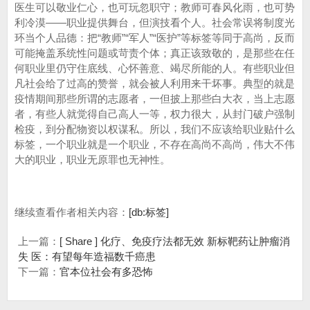
医生可以敬业仁心，也可玩忽职守；教师可春风化雨，也可势
利冷漠——职业提供舞台，但演技看个人。社会常误将制度光
环当个人品德‌：把“教师”“军人”“医护”等标签等同于高尚，反而
可能掩盖系统性问题或苛责个体；真正该致敬的，是那些‌在任
何职业里仍守住底线、心怀善意、竭尽所能的人‌。有些职业但
凡社会给了过高的赞誉，就会被人利用来干坏事。典型的就是
疫情期间那些所谓的志愿者，一但披上那些白大衣，当上志愿
者，有些人就觉得自己高人一等，权力很大，从封门破户强制
检疫，到分配物资以权谋私。所以，我们不应该给职业贴什么
标签，一个职业就是一个职业，不存在高尚不高尚，伟大不伟
大的职业，职业无原罪也无神性‌。
继续查看作者相关内容：
[db:标签]
上一篇：
[ Share ] 化疗、免疫疗法都无效 新标靶药让肿瘤消
失 医：有望每年造福数千癌患
下一篇：
官本位社会有多恐怖