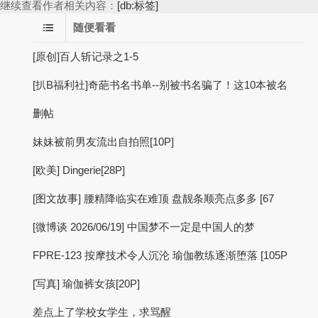
继续查看作者相关内容：
[db:标签]
随便看看
[原创]百人斩记录之1-5
[扒B福利社]奇葩书名书单--别被书名骗了！这10本被名
删帖
妹妹被前男友流出自拍照[10P]
[欧美] Dingerie[28P]
[图文故事] 腰精降临实在难顶 盘靓条顺亮点多多 [67
[微博谈 2026/06/19] 中国梦不一定是中国人的梦
FPRE-123 按摩技术令人沉沦 瑜伽教练逐渐堕落 [105P
[写真] 瑜伽裤女孩[20P]
差点上了学校女学生，求骂醒