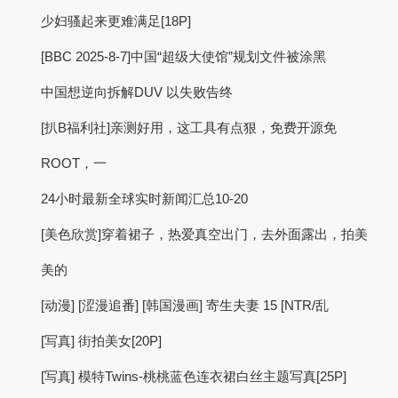
少妇骚起来更难满足[18P]
[BBC 2025-8-7]中国“超级大使馆”规划文件被涂黑
中国想逆向拆解DUV 以失败告终
[扒B福利社]亲测好用，这工具有点狠，免费开源免
ROOT，一
24小时最新全球实时新闻汇总10-20
[美色欣赏]穿着裙子，热爱真空出门，去外面露出，拍美
美的
[动漫] [涩漫追番] [韩国漫画] 寄生夫妻 15 [NTR/乱
[写真] 街拍美女[20P]
[写真] 模特Twins-桃桃蓝色连衣裙白丝主题写真[25P]