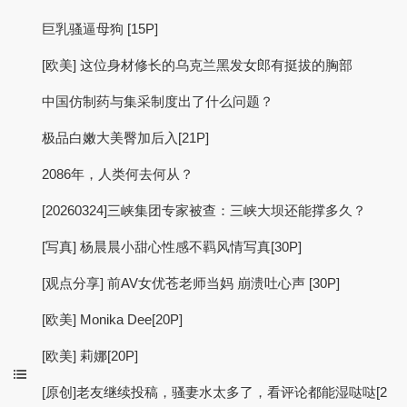
巨乳骚逼母狗 [15P]
[欧美] 这位身材修长的乌克兰黑发女郎有挺拔的胸部
中国仿制药与集采制度出了什么问题？
极品白嫩大美臀加后入[21P]
2086年，人类何去何从？
[20260324]三峡集团专家被查：三峡大坝还能撑多久？
[写真] 杨晨晨小甜心性感不羁风情写真[30P]
[观点分享] 前AV女优苍老师当妈 崩溃吐心声 [30P]
[欧美] Monika Dee[20P]
[欧美] 莉娜[20P]
[原创]老友继续投稿，骚妻水太多了，看评论都能湿哒哒[2