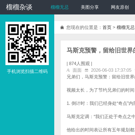
榴榴杂谈
榴榴杂谈
榴榴无忌
美图分享
网友原创
您现在的位置是：
首页
>
榴榴无忌
马斯克预警，留给旧世界的
|
874人围观 |
面面
2026-06-03 17:37:05
手机浏览扫描二维码
兄弟们，马斯克预警：留给旧世界的
视频太长，为了节约兄弟们的时间
1. 倒计时：我们已经身处“奇点”内
马斯克定调：“我们正处于奇点之
他给出的时间表让所有五年规划都