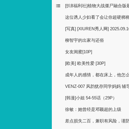
[扒B福利社]植物大战僵尸融合
这位诱人少妇看了会让你超硬梆梆的 
[写真] [XIUREN秀人网] 2025.09.1
柳智宇的出家与还俗
女友闺蜜[10P]
[欧美] 欧美性爱 [30P]
成年人的感情，都在床上，他怎
VENZ-007 风韵犹存同学妈妈 辅导
[韩漫]小姐 54-55话（29P）
徐敏：她曾经是邓颖超的上级
差点损失二百，兼职有风险，谨