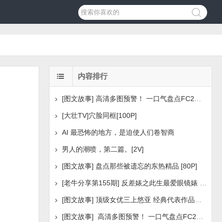
内容排行
[图文故事] 高清多图预警！ 一口气盘点FC2美少女系列之
[大壮TV]穴脸同框[100P]
AI 最恐怖的地方，是迫使人们卷智商
男人的潮喷，第二篇。[2V]
[图文故事] 盘点那些被遗忘的东热精品 [80P]
[老牛分享第155期] 反差婊之此生最爱眼镜婊 [160P]
[图文故事] 顶级女优三上悠亚 经典代表作品盘点 [288P
[图文故事] 高清多图预警！ 一口气盘点FC2美少女系列