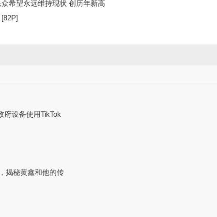
众希望永远维持现状 创历年新高
82P]
府设备使用TikTok
血泪，揭秘黄鑫和他的传