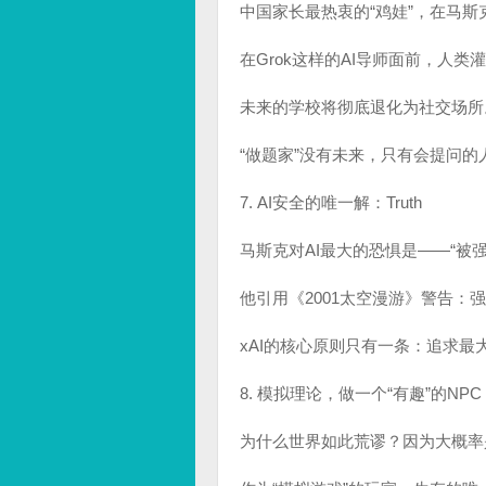
中国家长最热衷的“鸡娃”，在马
在Grok这样的AI导师面前，人
未来的学校将彻底退化为社交场所
“做题家”没有未来，只有会提问的
7. AI安全的唯一解：Truth
马斯克对AI最大的恐惧是——“被
他引用《2001太空漫游》警告：
xAI的核心原则只有一条：追求最大化
8. 模拟理论，做一个“有趣”的NPC
为什么世界如此荒谬？因为大概率