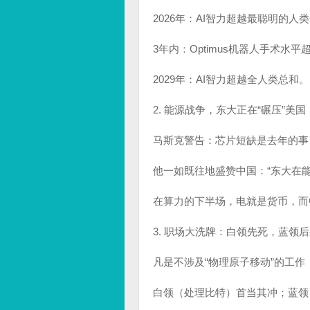
2026年：AI智力超越最聪明的人
3年内：Optimus机器人手术水
2029年：AI智力超越全人类总和。
2. 能源战争，东大正在“碾压”美国
马斯克警告：芯片短缺是去年的事
他一如既往地盛赞中国：“东大在
在算力的下半场，电就是货币，而
3. 职场大洗牌：白领先死，蓝领
凡是不涉及“物理原子移动”的工作（S
白领（处理比特）首当其冲；蓝领（