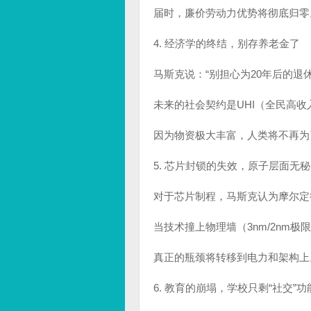
届时，廉价劳动力优势将彻底归零
4. 经济学的终结，别存养老金了
马斯克说：“别担心为20年后的退
未来的社会契约是UHI（全民高收
因为物资极大丰富，人类将不再为
5. 芯片封锁的失效，原子层面无
对于芯片制程，马斯克认为摩尔定
当技术撞上物理墙（3nm/2nm
真正的瓶颈将转移到电力和架构上
6. 教育的崩塌，学校只剩“社交”功