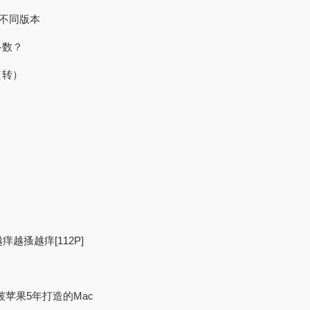
的不同版本
多数？
（转）
越痒越搔越痒[112P]
日攻破苹果5年打造的Mac