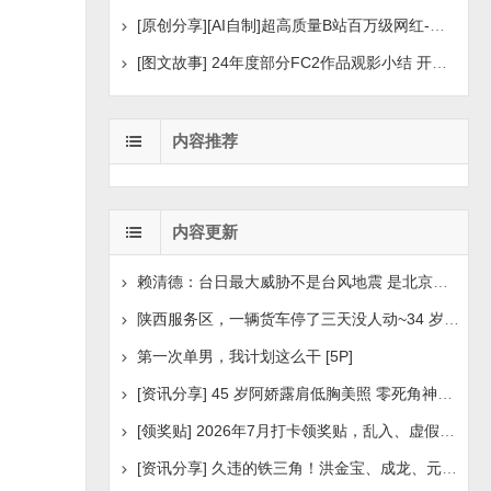
[原创分享][AI自制]超高质量B站百万级网红-河野华粉丝
[图文故事] 24年度部分FC2作品观影小结 开年王炸后续
内容推荐
内容更新
赖清德：台日最大威胁不是台风地震 是北京侵扰胁迫
陕西服务区，一辆货车停了三天没人动~34 岁司机早已离世
第一次单男，我计划这么干 [5P]
[资讯分享] 45 岁阿娇露肩低胸美照 零死角神颜瘦身状
[领奖贴] 2026年7月打卡领奖贴，乱入、虚假领奖禁言，领取
。
[资讯分享] 久违的铁三角！洪金宝、成龙、元彪最新合照