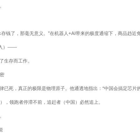
。
休存钱了，那毫无意义。”在机器人+AI带来的极度通缩下，商品趋近
入）——
了生存而工作。
秘密
律已死，真正的极限是物理原子。他通透地指出：“中国会搞定芯片的
极限），领跑者停滞不前，追赶者（中国）必然追上。
。
能