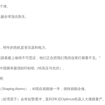
类个体。
平超越全球顶尖医生。
，明年的危机是变压器和电力。
能源基建上做得不可思议，他们正在把我们甩得连尾灯都看不见。”
中国握有最强的印钞机（特高压与光伏）。
后死
haping Atoms），AI现在就能做一半，很快就能全做。
处理原子）会有短暂缓冲，直到3年后Optimus机器人大规模量产