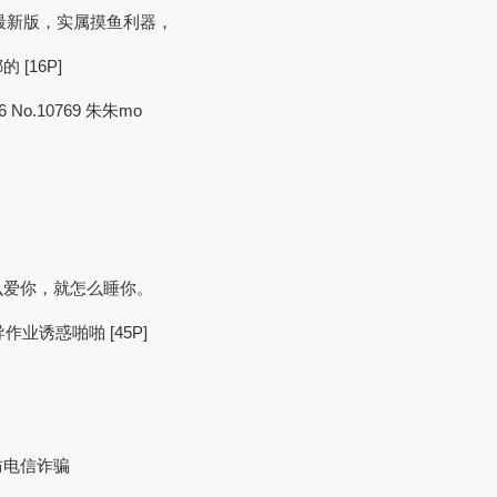
版最新版，实属摸鱼利器，
[16P]
6 No.10769 朱朱mo
么爱你，就怎么睡你。
作业诱惑啪啪 [45P]
防电信诈骗