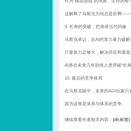
作为“模拟游戏”的玩家，生存的
这解释了马斯克为何总是折腾——
9. 长寿的突破，把身体当代码修
马斯克承认，在AI的算力暴力破
只要算力足够大，解决癌症和衰老
AI将在未来几年助推人类突破“长寿逃逸速度（
10. 最后的竞争格局
在马斯克眼中，未来的AGI玩家只有三
因为这将是体系与体系的竞争。
继续查看作者相关内容：
[db:标签]