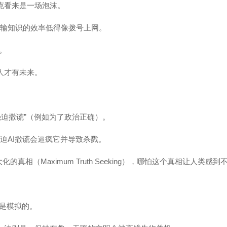
斯克看来是一场泡沫。
类灌输知识的效率低得像拨号上网。
。
人才有未来。
强迫撒谎”（例如为了政治正确）。
强迫AI撒谎会逼疯它并导致杀戮。
的真相（Maximum Truth Seeking），哪怕这个真相让人类感到
是模拟的。