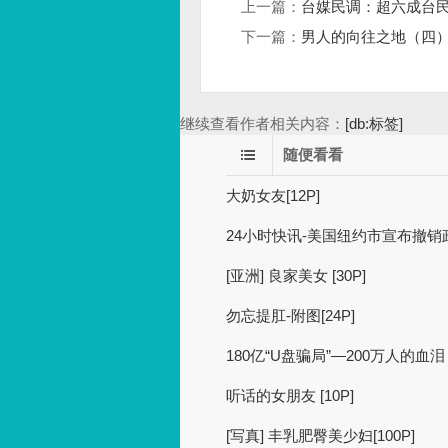
上一篇：
台媒民调：超六成台民
下一篇：
男人的向往之地（四）[
继续查看作者相关内容：
[db:标签]
随便看看
大奶女友[12P]
24小时快讯-美国纽约市宣布撤销政
[亚洲] 良家美女 [30P]
勿忘提肛-附图[24P]
180亿“U盘骗局”—200万人的
听话的女朋友 [10P]
[写真] 丰乳肥臀美少妇[100P]