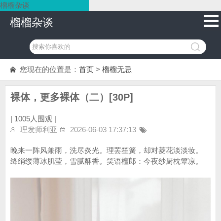
榴榴杂谈
榴榴杂谈
您现在的位置是：
首页
>
榴榴无忌
裸体，更多裸体（二）[30P]
|
1005人围观 |
理发师利亚
2026-06-03 17:37:13
晚来一阵风兼雨，洗尽炎光。理罢笙簧，却对菱花淡淡妆。
绛绡缕薄冰肌莹，雪腻酥香。笑语檀郎：今夜纱厨枕簟凉。