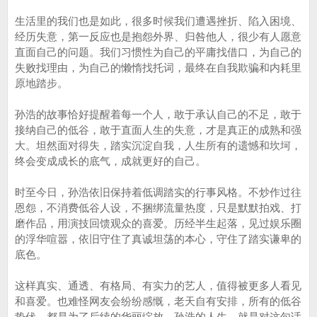
生活里的我们也是如此，很多时候我们遭遇挫折、陷入困境、
经历失意，第一反应也是抱怨外界、归咎他人，很少有人愿意
直面自己的问题。我们习惯性为自己的平庸找借口，为自己的
失败找理由，为自己的懒惰找托词，最终在自我欺骗和内耗里
原地踏步。
孙浩的故事恰好提醒着每一个人，敢于承认自己的不足，敢于
接纳自己的低谷，敢于直面人生的失意，才是真正的成熟和强
大。坦然面对得失，踏实沉淀自我，人生所有的遗憾和坎坷，
终会变成成长的底气，成就更好的自己。
时至今日，孙浩依旧保持着低调踏实的行事风格。不炒作过往
恩怨，不消费低谷人设，不捆绑流量热度，只是默默拍戏、打
磨作品，用演技回馈观众的喜爱。历经半生起落，见过娱乐圈
的浮华喧嚣，依旧守住了真诚坦荡的本心，守住了踏实谦卑的
底色。
这样真实、通透、有格局、有实力的艺人，值得被更多人看见
和喜爱。也难怪网友会纷纷感慨，老天自有安排，所有的低谷
蛰伏，都是为了后续的华丽绽放。孙浩的人生，就是对这句话