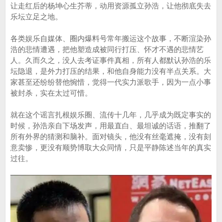
让走红后的杨坤心生芥蒂，动用资源孤立孙浩，让他彻底失去
乐坛立足之地。
各类娱乐自媒体、圈内爆料号常年搬运这个故事，不断渲染孙
浩的悲情遭遇，把他塑造成被同行打压、怀才不遇的悲情艺
人。久而久之，没人去考证事件真相，所有人都默认孙浩的乐
坛隐退，是外力打压的结果，和他自身能力没有半点关系。大
家甚至还纷纷替他惋惜，觉得一代实力派歌手，因为一点小事
被封杀，实在太过可惜。
就在这个谣言扎根娱乐圈、流传十几年，几乎成为既定事实的
时候，孙浩亲自下场发声，用最直白、最坦诚的话语，推翻了
所有外界的猜测和脑补。面对镜头，他没有丝毫遮掩，没有刻
意卖惨，更没有顺势博取大众同情，只是平静陈述当年的真实
过往。