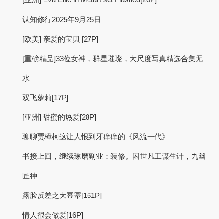
认知修行2025年9月25日
[欧美] 亲爱的宝贝 [27P]
[重磅精品]33位女神，群星璀璨，大尺度写真精选合集无
水
双飞萝莉[17P]
[亚洲] 甜蜜的热爱[28P]
聊聊贾樟柯这让人恨到牙痒痒的《风流一代》
书接上回，继续琢磨副业：装修。困世凡工谋生计，九幽
匠神
露脸反差之大幂幂[161P]
情人很会做爱[16P]