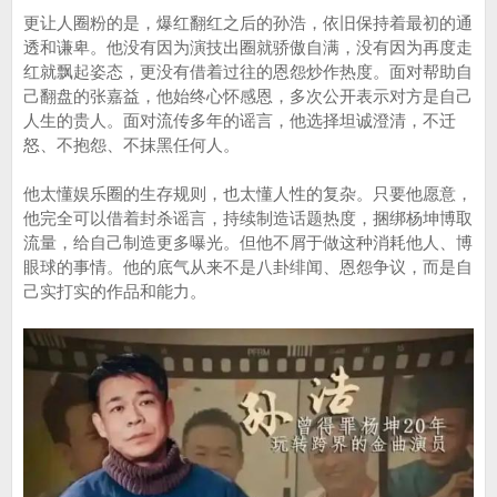
更让人圈粉的是，爆红翻红之后的孙浩，依旧保持着最初的通
透和谦卑。他没有因为演技出圈就骄傲自满，没有因为再度走
红就飘起姿态，更没有借着过往的恩怨炒作热度。面对帮助自
己翻盘的张嘉益，他始终心怀感恩，多次公开表示对方是自己
人生的贵人。面对流传多年的谣言，他选择坦诚澄清，不迁
怒、不抱怨、不抹黑任何人。
他太懂娱乐圈的生存规则，也太懂人性的复杂。只要他愿意，
他完全可以借着封杀谣言，持续制造话题热度，捆绑杨坤博取
流量，给自己制造更多曝光。但他不屑于做这种消耗他人、博
眼球的事情。他的底气从来不是八卦绯闻、恩怨争议，而是自
己实打实的作品和能力。