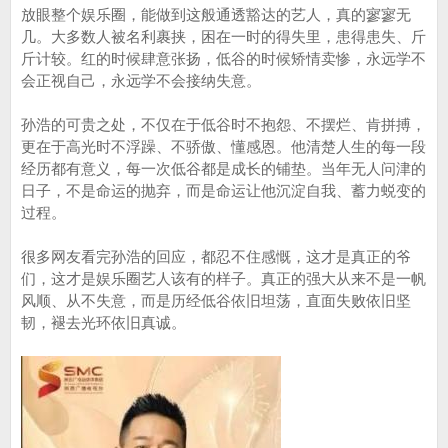
放眼整个娱乐圈，能做到这般通透豁达的艺人，真的寥寥无
几。大多数人被名利裹挟，困在一时的得失里，患得患失、斤
斤计较。红的时候肆意张扬，低谷的时候矫情卖惨，永远学不
会正视自己，永远学不会接纳失意。
孙浩的可贵之处，不仅在于低谷时不抱怨、不摆烂、肯拼搏，
更在于高光时不浮躁、不骄傲、懂感恩。他清楚人生的每一段
经历都有意义，每一次低谷都是成长的铺垫。当年无人问津的
日子，不是命运的抛弃，而是命运让他沉淀自我、蓄力蜕变的
过程。
很多网友看完孙浩的回应，都忍不住感慨，这才是真正的爷
们，这才是娱乐圈艺人该有的样子。真正的强大从来不是一帆
风顺、从不失意，而是历经低谷依旧坦荡，直面失败依旧坚
韧，褪去光环依旧真诚。