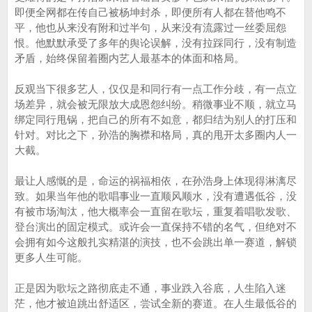
即便全网都在传自己被杨坤封杀，即便所有人都在替他鸣不
平，他也从来没有附和过半句，从来没有流露过一丝委屈怨
恨。他默默承受了多年的舆论误解，没有拉踩同行，没有制造
矛盾，始终保留着圈内艺人最基本的体面和格局。
反观当下很多艺人，仅仅是和同行有一点工作分歧，有一点立
场差异，就会被无限放大成恩怨纠纷。稍微事业不顺，就立马
绑定同行甩锅，把自己的所有不如意，都归结为别人的打压和
针对。对比之下，孙浩的胸襟和格局，真的甩开太多圈内人一
大截。
最让人感慨的是，命运的祸福相依，在孙浩身上体现得淋漓尽
致。如果当年他的歌唱事业一直顺风顺水，没有遭遇低谷，没
有被市场淘汰，他大概率会一直留在歌坛，重复着唱歌发歌、
登台演出的固定模式。或许会一直保持不错的名气，但绝对不
会拥有如今这般扎实精湛的演技，也不会跳出单一赛道，解锁
更多人生可能。
正是因为歌坛之路彻底走不通，事业跌入谷底，人生陷入迷
茫，他才被迫跳出舒适区，尝试全新的赛道。在人生最低谷的