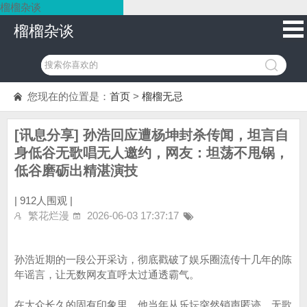
榴榴杂谈
榴榴杂谈
您现在的位置是：
首页
>
榴榴无忌
[讯息分享] 孙浩回应遭杨坤封杀传闻，坦言自
身低谷无歌唱无人邀约，网友：坦荡不甩锅，
低谷磨砺出精湛演技
|
912人围观 |
繁花烂漫
2026-06-03 17:37:17
孙浩近期的一段公开采访，彻底戳破了娱乐圈流传十几年的陈
年谣言，让无数网友直呼太过通透霸气。
在大众长久的固有印象里，他当年从乐坛突然销声匿迹、无歌