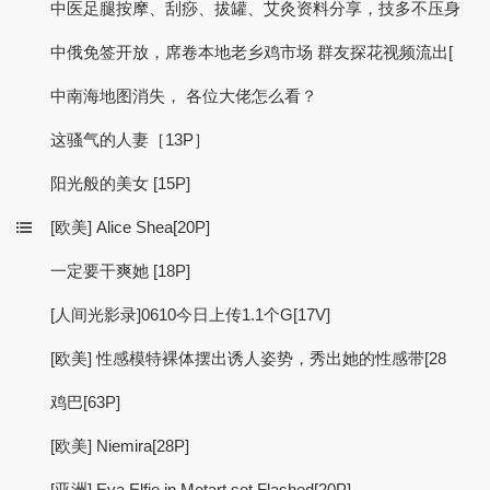
中医足腿按摩、刮痧、拔罐、艾灸资料分享，技多不压身
中俄免签开放，席卷本地老乡鸡市场 群友探花视频流出[
中南海地图消失， 各位大佬怎么看？
这骚气的人妻［13P］
阳光般的美女 [15P]
[欧美] Alice Shea[20P]
一定要干爽她 [18P]
[人间光影录]0610今日上传1.1个G[17V]
[欧美] 性感模特裸体摆出诱人姿势，秀出她的性感带[28
鸡巴[63P]
[欧美] Niemira[28P]
[亚洲] Eva Elfie in Metart set Flashed[20P]