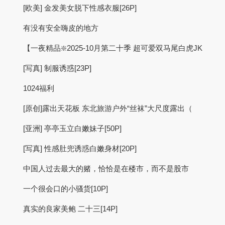
[欧美] 金发美女脱下性感衣服[26P]
有没有安全嗨皮的地方
【一夜精品❇️2025-10月第二十季 超可爱双马尾白虎JK
[写真] 制服诱惑[23P]
1024福利
[原创]露出天花板 东北旅游户外“丝袜”大尺度露出（
[亚洲] 亭亭玉立白嫩妹子[50P]
[写真] 性感肚兜诱惑白嫩身材[20P]
中国人过去最大的赌，恰恰是在楼市，而不是股市
一个很会口的小骚货[10P]
真实的良家美鲍 二十三[14P]