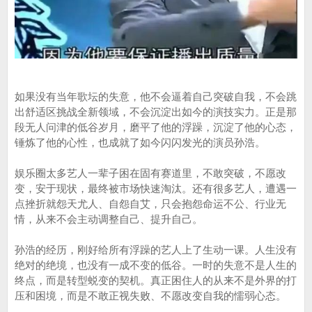
如果没有当年歌坛的失意，他不会逼着自己突破自我，不会跳
出舒适区挑战全新领域，不会沉淀出如今的演技实力。正是那
段无人问津的低谷岁月，磨平了他的浮躁，沉淀了他的心态，
锤炼了他的心性，也成就了如今闪闪发光的演员孙浩。
娱乐圈太多艺人一辈子困在固有赛道里，不敢突破，不愿改
变，安于现状，最终被市场快速淘汰。还有很多艺人，遭遇一
点挫折就怨天尤人、自怨自艾，只会抱怨命运不公、行业无
情，从来不会主动调整自己、提升自己。
孙浩的经历，刚好给所有浮躁的艺人上了生动一课。人生没有
绝对的绝境，也没有一成不变的低谷。一时的失意不是人生的
终点，而是转型蜕变的契机。真正困住人的从来不是外界的打
压和困境，而是不敢正视失败、不愿改变自我的懦弱心态。