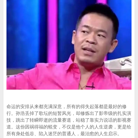
命运的安排从来都充满深意，所有的得失起落都是最好的修
行。孙浩丢掉了歌坛的短暂风光，却修炼出了影帝级的扎实演
技，跳出了转瞬即逝的流量赛道，站稳了靠实力说话的影视赛
道。这份因祸得福的蜕变，不仅是他个人的人生逆袭，更是给
所有身处低谷、陷入迷茫的普通人，最治愈的人生启示。