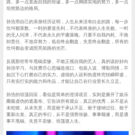
路。多一点直面自我的坦诚，多一点脚踏实地的努力，多一点
坦然豁达的格局。
孙浩用自己的亲身经历证明，人生从来没有白走的路，每一步
坎坷都算数。一时的赛道失利，不代表终身的人生失败。一时
的无人问津，不代表永久的平庸落魄。只要不自我内耗、不推
卸责任、不放弃努力，低谷终会翻盘，失意终会翻盘，所有的
坎坷都会变成照亮前路的光芒。
反观那些常年甩锅卖惨、不敢正视自我的艺人，真的该好好向
孙浩学习。与其费尽心思编造借口、包装人设、博取同情，不
如沉下心打磨自己的实力。虚假的人设和热度终究转瞬即逝，
只有实打实的能力和作品，才能让自己在行业里长久立足。
孙浩的坦荡回应，看似是简单的澄清谣言，实则是撕开了娱乐
圈最虚伪的遮羞布。它告诉所有观众，真正的优秀，从不是从
未犯错、从未失意，而是敢于承认不足、敢于接纳过往、敢于
重新出发。真正的爷们，从不是强势张扬、事事顺遂，而是遇
事不甩锅、失意不卖惨、坦荡渡人生。