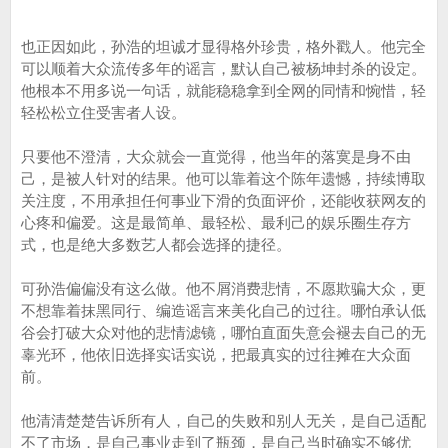
也正因如此，孙浩的坦诚才显得格外珍贵，格外戳人。他完全
可以顺着大众流传多年的谣言，默认自己被杨坤封杀的设定。
他根本不用多说一句话，就能稳稳拿到全网的同情和惋惜，轻
轻松松立住受害者人设。
只要他不澄清，大众就会一直觉得，他当年的落寞是身不由
己，是被人针对的结果。他可以靠着这个陈年遗憾，持续博取
关注度，不用承担任何事业下滑的负面评价，还能收获网友的
心疼和偏爱。这是最简单、最轻松、最利己的娱乐圈生存方
式，也是绝大多数艺人都会选择的捷径。
可孙浩偏偏没有这么做。他不屑消费悲情，不愿欺骗大众，更
不想靠着抹黑同行、编造谣言来美化自己的过往。哪怕承认低
谷会打破大众对他的悲情滤镜，哪怕直面失意会褪去自己的无
辜光环，他依旧选择实话实说，把最真实的过往摊在大众面
前。
他清清楚楚告诉所有人，自己的失败和别人无关，是自己适配
不了市场，是自己事业走到了瓶颈，是自己当时确实不够优