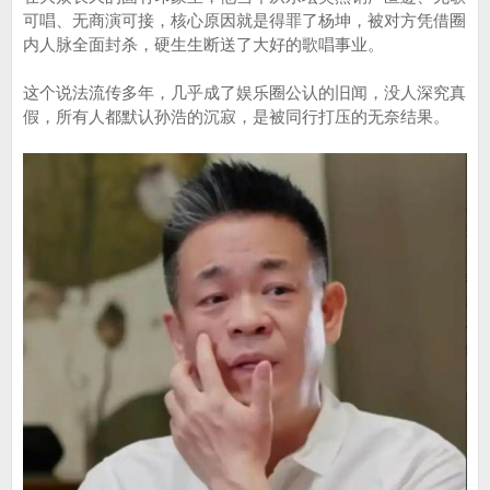
可唱、无商演可接，核心原因就是得罪了杨坤，被对方凭借圈
内人脉全面封杀，硬生生断送了大好的歌唱事业。
这个说法流传多年，几乎成了娱乐圈公认的旧闻，没人深究真
假，所有人都默认孙浩的沉寂，是被同行打压的无奈结果。