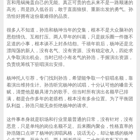
言和甩锅掩盖自己的无能。真正可贵的也从来不是一路顺遂的
高光，而是跌入低谷后，敢于直面狼狈、重新出发的勇气。孙
浩恰好拥有这份最难得的品质。
很多人不知道，孙浩和杨坤当年的交集，根本不是大众脑补的
恩怨情仇、互相打压。两人早年的纠葛，只是娱乐圈一件微不
足道的小事，根本谈不上封杀结怨。千禧年前后，杨坤还是北
漂闯荡的新人，没有名气、没有资源、没有稳定收入，四处求
人争取演出机会。当时已经小有名气的孙浩，手握演出资源，
负责统筹线下驻唱演出安排。
杨坤托人引荐，专门找到孙浩，希望能争取一个驻唱名额，靠
着演出维持生计。孙浩听完杨坤的试唱，十分认可他的嗓音天
赋，清楚他是极具潜力的歌手。但当时所有演出名额早已排
满，都是合作多年的老搭档，根本没有多余位置。为了平衡团
队利益，孙浩只能无奈拒绝杨坤的请求。
这件事本身就是职场和行业里最普通的日常，没有针对，没有
恶意，只是单纯的岗位名额不足。后来圈内聚会，性格直率的
孙浩随口点评了杨坤的演唱风格，说话无心，却让敏感的杨坤
心生芥蒂。至此之后，两人渐渐疏远，二十年没有私下往来，