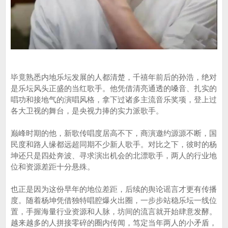
毕竟熟悉内地乐坛发展的人都清楚，千禧年前后的孙浩，绝对
是乐坛风头正盛的当红歌手。他凭借清亮通透的嗓音、扎实的
唱功和接地气的演唱风格，拿下过诸多主流音乐奖项，登上过
各大卫视的舞台，是央视力捧的实力派歌手。
巅峰时期的他，新歌传唱度居高不下，商演邀约源源不断，国
民度和路人缘都远超同期不少新人歌手。对比之下，彼时的杨
坤还只是四处奔波、寻求演出机会的北漂歌手，两人的行业地
位和资源差距十分悬殊。
也正是因为这份早年的地位差距，后续的舆论谣言才更有传播
度。随着杨坤凭借独特唱腔爆火出圈，一步步站稳乐坛一线位
置，手握海量行业资源和人脉，坊间的流言就开始肆意发酵。
越来越多的人拼接零碎的圈内传闻，笃定当年两人的小矛盾，