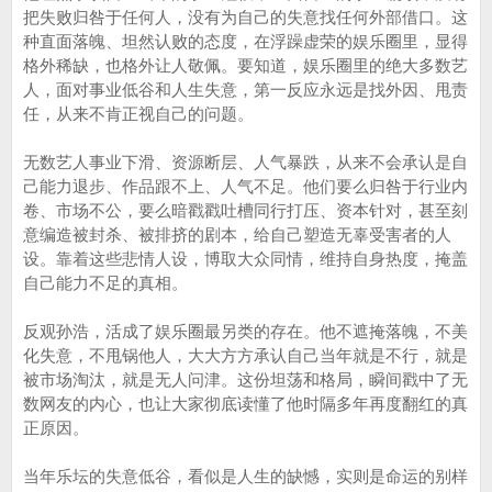
把失败归咎于任何人，没有为自己的失意找任何外部借口。这
种直面落魄、坦然认败的态度，在浮躁虚荣的娱乐圈里，显得
格外稀缺，也格外让人敬佩。要知道，娱乐圈里的绝大多数艺
人，面对事业低谷和人生失意，第一反应永远是找外因、甩责
任，从来不肯正视自己的问题。
无数艺人事业下滑、资源断层、人气暴跌，从来不会承认是自
己能力退步、作品跟不上、人气不足。他们要么归咎于行业内
卷、市场不公，要么暗戳戳吐槽同行打压、资本针对，甚至刻
意编造被封杀、被排挤的剧本，给自己塑造无辜受害者的人
设。靠着这些悲情人设，博取大众同情，维持自身热度，掩盖
自己能力不足的真相。
反观孙浩，活成了娱乐圈最另类的存在。他不遮掩落魄，不美
化失意，不甩锅他人，大大方方承认自己当年就是不行，就是
被市场淘汰，就是无人问津。这份坦荡和格局，瞬间戳中了无
数网友的内心，也让大家彻底读懂了他时隔多年再度翻红的真
正原因。
当年乐坛的失意低谷，看似是人生的缺憾，实则是命运的别样