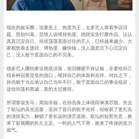
现在的娱乐圈，流量至上、热度为王，太多艺人靠着争议话
题、恩怨纠葛、悲情人设维持热度。踏踏实实打磨作品、认认
真真沉淀自己、坦坦荡荡直面过往的艺人，已经越来越少。大
家都想着走捷径、博热度、赚快钱，没人愿意沉下心沉淀自
己，没人敢于直面自己的不完美。
很多艺人哪怕事业彻底没落，依旧嘴硬不肯认输，非要给自己
找各种冠冕堂皇的借口，维持自己的体面和光环。对比之下，
孙浩敢于当众承认自己当年不行，敢于直面自己的事业低谷，
这份坦荡和真诚，真的太过难得。
所谓塞翁失马，焉知非福，在孙浩身上体现得淋漓尽致。失去
了歌坛的高光流量，丢掉了昔日的歌手光环，却收获了更扎实
的演技实力，解锁了更长远的演艺道路。歌坛的短暂失意，换
来了影视圈的长久立足。一时的人气下滑，换来了终身的实力
底气。