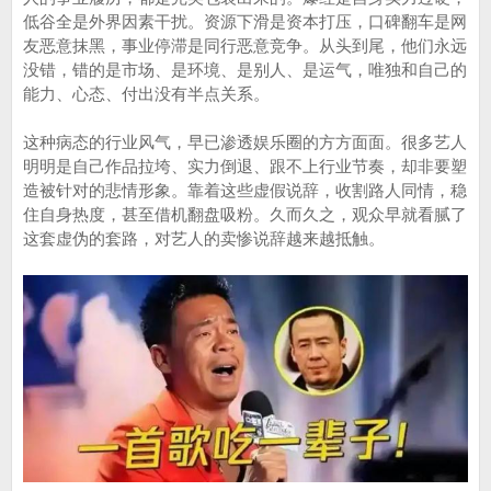
低谷全是外界因素干扰。资源下滑是资本打压，口碑翻车是网
友恶意抹黑，事业停滞是同行恶意竞争。从头到尾，他们永远
没错，错的是市场、是环境、是别人、是运气，唯独和自己的
能力、心态、付出没有半点关系。
这种病态的行业风气，早已渗透娱乐圈的方方面面。很多艺人
明明是自己作品拉垮、实力倒退、跟不上行业节奏，却非要塑
造被针对的悲情形象。靠着这些虚假说辞，收割路人同情，稳
住自身热度，甚至借机翻盘吸粉。久而久之，观众早就看腻了
这套虚伪的套路，对艺人的卖惨说辞越来越抵触。