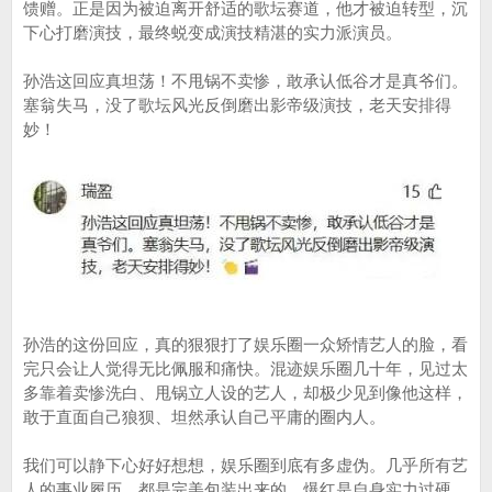
馈赠。正是因为被迫离开舒适的歌坛赛道，他才被迫转型，沉
下心打磨演技，最终蜕变成演技精湛的实力派演员。
孙浩这回应真坦荡！不甩锅不卖惨，敢承认低谷才是真爷们。
塞翁失马，没了歌坛风光反倒磨出影帝级演技，老天安排得
妙！
孙浩的这份回应，真的狠狠打了娱乐圈一众矫情艺人的脸，看
完只会让人觉得无比佩服和痛快。混迹娱乐圈几十年，见过太
多靠着卖惨洗白、甩锅立人设的艺人，却极少见到像他这样，
敢于直面自己狼狈、坦然承认自己平庸的圈内人。
我们可以静下心好好想想，娱乐圈到底有多虚伪。几乎所有艺
人的事业履历，都是完美包装出来的。爆红是自身实力过硬，