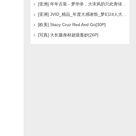
[亚洲] 年年古装 - 梦华录，大宋风韵只此青绿[39P]
[亚洲] JVID_精品_年度大感谢祭_梦幻24人大乱交[30P]
[欧美] Stacy Cruz Red And Go[30P]
[写真] 大长腿身材超级曼妙[26P]